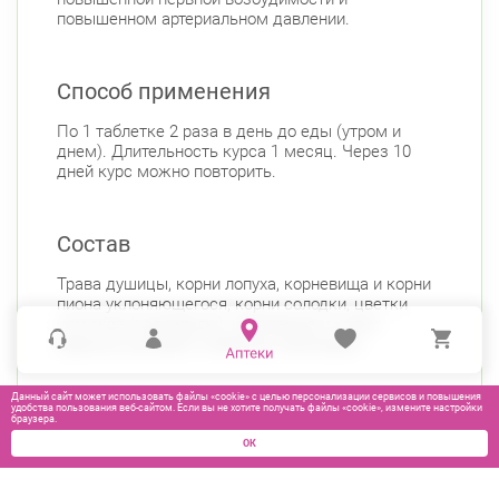
повышенном артериальном давлении.
Способ применения
По 1 таблетке 2 раза в день до еды (утром и
днем). Длительность курса 1 месяц. Через 10
дней курс можно повторить.
Состав
Трава душицы, корни лопуха, корневища и корни
пиона уклоняющегося, корни солодки, цветки
ноготков (календулы), корневища и корни
родиолы розовой, слоевища ламинарии.
Данный сайт может использовать файлы «cookie» с целью персонализации сервисов и повышения
удобства пользования веб-сайтом. Если вы не хотите получать файлы «cookie», измените настройки
браузера.
ОК