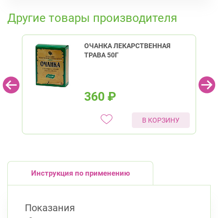
К списку аптек
Приморский район
Другие товары производителя
пр. Королёва, д. 61
Круглосуточно
Комендантский пр.
ОЧАНКА ЛЕКАРСТВЕННАЯ
Коломяжский пр. 26 (Аллея Поликарпова, д.
ТРАВА 50Г
2)
Круглосуточно
Пионерская
360
₽
В КОРЗИНУ
Инструкция по применению
Показания