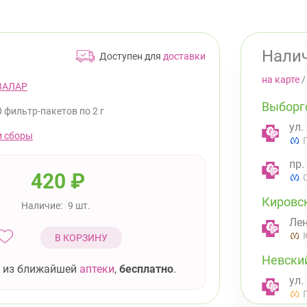
Налич
Доступен для
доставки
на карте
ВАЛАР
Выборг
0 фильтр-пакетов по 2 г
ул.
и сборы
пр.
420
₽
Кировс
Наличие:
9 шт.
Лен
В КОРЗИНУ
Невски
 из ближайшей
аптеки
,
бесплатно
.
ул.