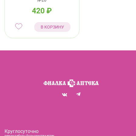
№20
420
₽
В КОРЗИНУ
Круглосуточно
режим работы большинства аптек