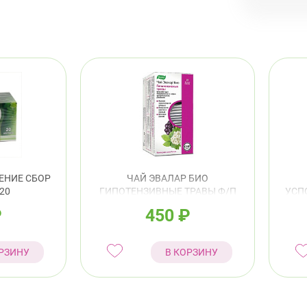
Под
Примор
Сав
Ком
ЕНИЕ СБОР
ЧАЙ ЭВАЛАР БИО
20
ГИПОТЕНЗИВНЫЕ ТРАВЫ Ф/П
УСП
1,5Г №20
₽
450
₽
РЗИНУ
В КОРЗИНУ