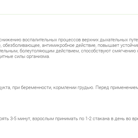
 снижению воспалительных процессов верхних дыхательных путе
 обезболивающее, антимикробное действие, повышает устойчиво
тельным, болеутоляющим действием, способствуют смягчению 
итные силы организма.
укта, при беременности, кормлении грудью. Перед применением
тоять 3-5 минут, взрослым принимать по 1-2 стакана в день во 