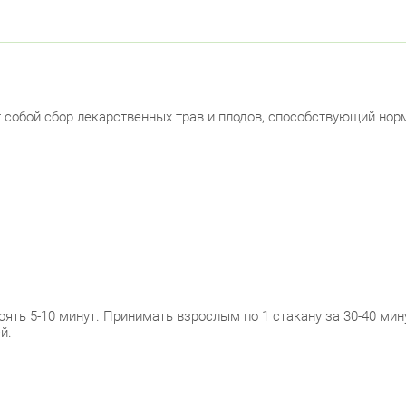
Невски
ул.
ул.
собой сбор лекарственных трав и плодов, способствующий нор
Петрог
Чка
Б. 
Примор
Тур
тоять 5-10 минут. Принимать взрослым по 1 стакану за 30-40 ми
Сав
й.
Ком