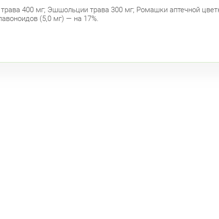
трава 400 мг; Эшшольции трава 300 мг; Ромашки аптечной цвет
Ком
воноидов (5,0 мг) — на 17%.
Бог
Фрунзе
Дун
Бел