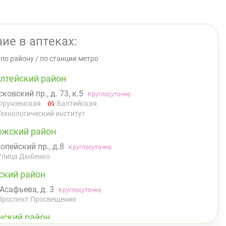
ие в аптеках:
/
по району
/
по станции метро
лтейский район
ковский пр., д. 73, к.5
Круглосуточно
Фрунзенская
Балтийская
Технологический институт
ожский район
опейский пр., д.8
Круглосуточно
Улица Дыбенко
ский район
 Асафьева, д. 3
Круглосуточно
Проспект Просвещения
нский район