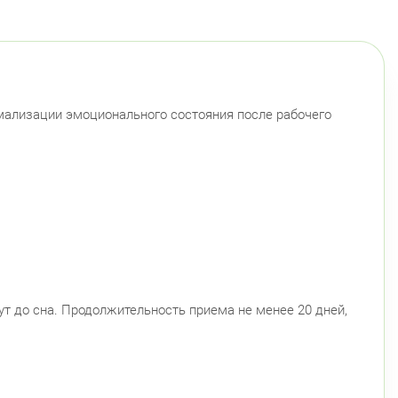
й район
 Чудновского, д. 19 (Российский пр., д. 7)
Круглосуточно
Проспект Большевиков
 Дыбенко ул., д. 8, к. 3
Круглосуточно
Улица Дыбенко
мализации эмоционального состояния после рабочего
радский район
ловский пр., д. 60
Круглосуточно
Петроградская
Спортивная
Чкаловская
Монетная ул., д. 10
Круглосуточно
Горьковская
Петроградская
Чкаловская
ский район
истская ул., д.28 к.1
Круглосуточно
Беговая
нут до сна. Продолжительность приема не менее 20 дней,
ушкина ул., д.143
Круглосуточно
Беговая
ендантский пр., д. 34 к. 1
Круглосуточно
Комендантский пр.