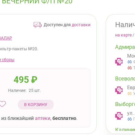
 ВЕЧЕРНИЙ Ф/П №20
Налич
Доступен для
доставки
на карте
ВАЛАР
Адмира
ильтр-пакеты №20.
Мос
и сборы
495
₽
Всевол
Евр
Наличие:
25 шт.
Выборг
В КОРЗИНУ
ул.
 из ближайшей
аптеки
,
бесплатно
.
Калини