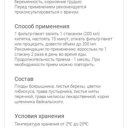
беременность, кормление грудью.
Беговая
Перед применением рекомендуется
проконсультироваться с врачом.
Савушкина ул., д.143
Круглосуточно
Беговая
Способ применения
пр. Королёва, д. 61
Круглосуточно
1 фильтр-пакет залить 1 стаканом (200 мл)
Комендантский пр.
кипятка, настоять 15 минут, отжать фильтр-пакет
или процедить, довести объем до 200 мл.
Комендантский пр., д. 34 к. 1
Круглосуточно
Рекомендации по применению: взрослым по 1
Комендантский пр.
стакану 2 раза в день во время еды.
Продолжительность приема - 1 месяц. При
Комендантский пр. 67
Круглосуточно
необходимости прием можно повторить.
Комендантский пр.
Коломяжский пр. 26 (Аллея Поликарпова, д.
Состав
2)
Круглосуточно
Плоды боярышника, листья березы, цветки
Пионерская
гибискуса, трава пустырника, листья мяты
Богатырский пр., д. 28
перечной, трава мелиссы лекарственной, корни
Круглосуточно
шлемника байкальского.
Пионерская
Комендантский пр.
Фрунзенский район
Условия хранения
Дунайский пр., д. 34/16
Круглосуточно
Температура хранения от 2℃ до 25℃.
Дунайская