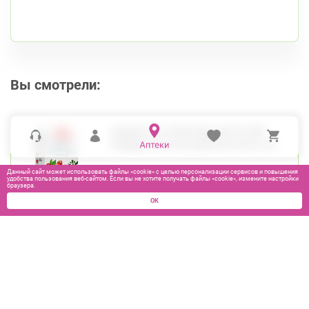
Белы Куна, д.1, к.1
8:00-22:00
Бухарестская
Международная
Вы смотрели:
ЩЕДРОСТЬ ПРИРОДЫ ФИТОЧАЙ
КАРДИОЛОГИЧЕСКИЙ Ф/П №20 Ч/Н
Данный сайт может использовать файлы «cookie» с целью персонализации сервисов и повышения
удобства пользования веб-сайтом. Если вы не хотите получать файлы «cookie», измените настройки
браузера.
ОК
230
₽
В КОРЗИНУ