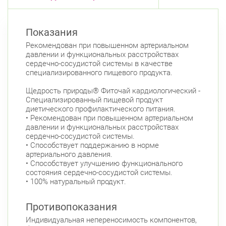
Невский район
ул. Чудновского, д. 19 (Российский пр., д. 7)
Показания
Круглосуточно
Проспект Большевиков
Рекомендован при повышенном артериальном
давлении и функциональных расстройствах
ул. Дыбенко ул., д. 8, к. 3
сердечно-сосудистой системы в качестве
Круглосуточно
Улица Дыбенко
специализированного пищевого продукта.
Подвойского 6/5 (Белышева, 5)
Щедрость природы® Фиточай кардиологический -
8:00-22:00
Проспект Большевиков
Улица Дыбенко
Специализированный пищевой продукт
диетического профилактического питания.
Петроградский район
• Рекомендован при повышенном артериальном
давлении и функциональных расстройствах
Чкаловский пр., д. 60
Круглосуточно
сердечно-сосудистой системы.
Петроградская
Спортивная
• Способствует поддержанию в норме
Чкаловская
артериального давления.
• Способствует улучшению функционального
Б. Монетная ул., д. 10
Круглосуточно
состояния сердечно-сосудистой системы.
Горьковская
Петроградская
• 100% натуральный продукт.
Чкаловская
Противопоказания
Приморский район
Индивидуальная непереносимость компонентов,
Туристская ул., д.28 к.1
Круглосуточно