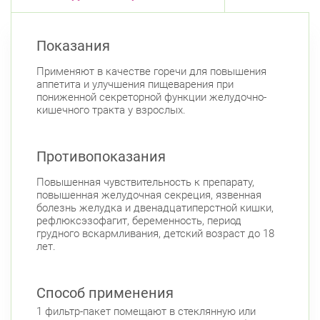
Савушкина ул., д.143
Круглосуточно
Беговая
Показания
Комендантский пр., д. 34 к. 1
Круглосуточно
Применяют в качестве горечи для повышения
Комендантский пр.
аппетита и улучшения пищеварения при
пониженной секреторной функции желудочно-
Богатырский пр., д. 28
Круглосуточно
кишечного тракта у взрослых.
Пионерская
Комендантский пр.
Фрунзенский район
Противопоказания
Дунайский пр., д. 34/16
Круглосуточно
Дунайская
Повышенная чувствительность к препарату,
повышенная желудочная секреция, язвенная
Белы Куна, д.1, к.1
8:00-22:00
болезнь желудка и двенадцатиперстной кишки,
Бухарестская
Международная
рефлюксэзофагит, беременность, период
грудного вскармливания, детский возраст до 18
лет.
Способ применения
1 фильтр-пакет помещают в стеклянную или