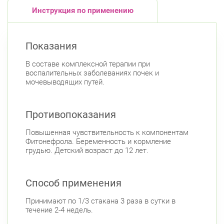
Юго-Западная
Инструкция по применению
Ленинский пр., д. 88
Круглосуточно
Юго-Западная
Показания
Московский район
В составе комплексной терапии при
Авиационная улица, д. 7
Круглосуточно
воспалительных заболеваниях почек и
Парк Победы
Электросила
мочевыводящих путей.
Невский район
ул. Чудновского, д. 19 (Российский пр., д. 7)
Противопоказания
Круглосуточно
Проспект Большевиков
Повышенная чувствительность к компонентам
Фитонефрола. Беременность и кормление
ул. Дыбенко ул., д. 8, к. 3
Круглосуточно
грудью. Детский возраст до 12 лет.
Улица Дыбенко
Подвойского 6/5 (Белышева, 5)
8:00-22:00
Способ применения
Проспект Большевиков
Улица Дыбенко
Петроградский район
Принимают по 1/3 стакана 3 раза в сутки в
течение 2-4 недель.
Чкаловский пр., д. 60
Круглосуточно