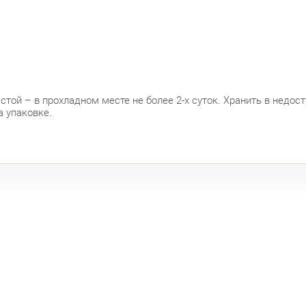
Ком
Ком
Кол
той – в прохладном месте не более 2-х суток. Хранить в недост
Кру
а упаковке.
Бог
Фрунзе
Дун
Бел