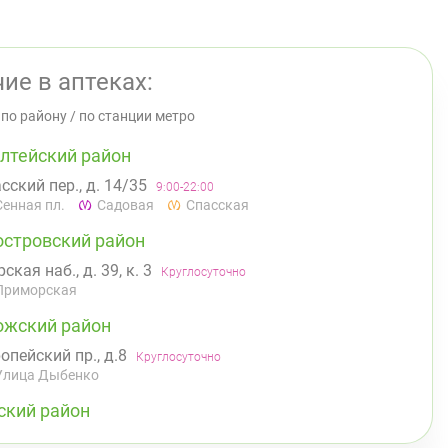
ие в аптеках:
/
по району
/
по станции метро
лтейский район
сский пер., д. 14/35
9:00-22:00
Сенная пл.
Садовая
Спасская
островский район
ская наб., д. 39, к. 3
Круглосуточно
Приморская
ожский район
опейский пр., д.8
Круглосуточно
Улица Дыбенко
ский район
 Асафьева, д. 3
Круглосуточно