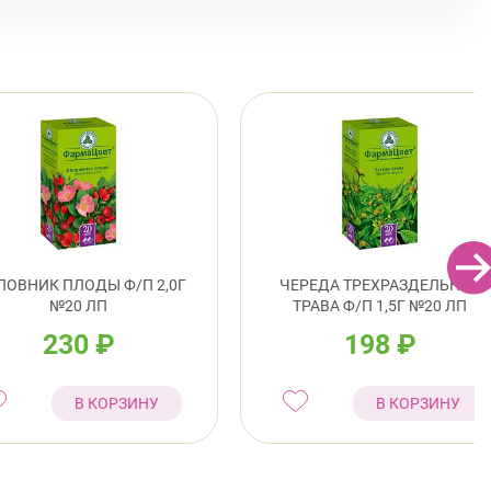
Проспект Просвещения
 Энгельса, д. 126 к. 1
8:00-22:00
Озерки
Проспект Просвещения
нский район
спект Просвещения, д. 91 (Киришская ул., д. 4)
0-22:00
Гражданский пр.
 Науки, д. 19, к. 2
Круглосуточно
Академическая
Политехническая
кий район
ОВНИК ПЛОДЫ Ф/П 2,0Г
ЧЕРЕДА ТРЕХРАЗДЕЛЬНАЯ
№20 ЛП
ТРАВА Ф/П 1,5Г №20 ЛП
 Ветеранов, д. 109, к. 1
Круглосуточно
230
₽
198
₽
Проспект Ветеранов
инский пр., д.104
Круглосуточно
Юго-Западная
Ленинский проспект
В КОРЗИНУ
В КОРЗИНУ
гвардейский район
 Наставников, д. 19
Круглосуточно
Ладожская