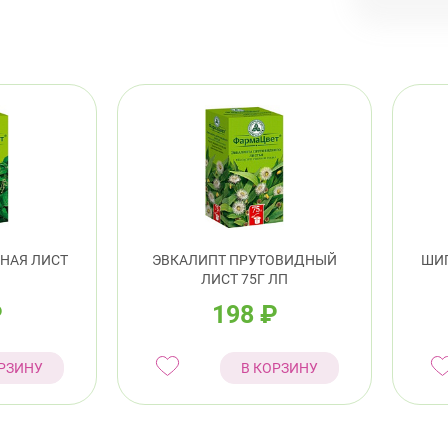
пр.
Калини
Про
8:0
пр.
Кировс
НАЯ ЛИСТ
ЭВКАЛИПТ ПРУТОВИДНЫЙ
ШИП
ЛИСТ 75Г ЛП
пр.
₽
198
₽
Лен
РЗИНУ
В КОРЗИНУ
Красно
пр.