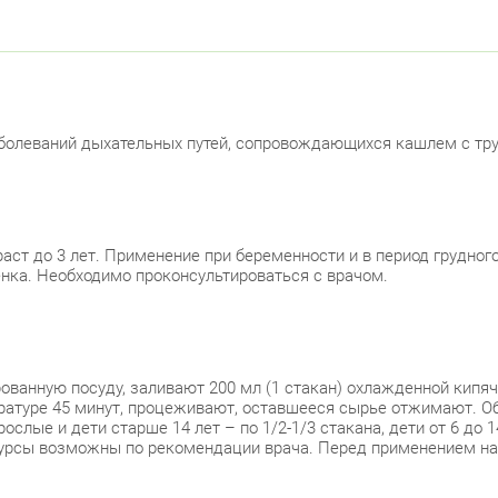
Москов
Ави
Невски
олеваний дыхательных путей, сопровождающихся кашлем с труд
ул.
ул.
раст до 3 лет. Применение при беременности и в период грудно
нка. Необходимо проконсультироваться с врачом.
Петрог
Чка
Б. 
рованную посуду, заливают 200 мл (1 стакан) охлажденной кип
ратуре 45 минут, процеживают, оставшееся сырье отжимают. Об
слые и дети старше 14 лет – по 1/2-1/3 стакана, дети от 6 до 14
Примор
 курсы возможны по рекомендации врача. Перед применением на
пр.