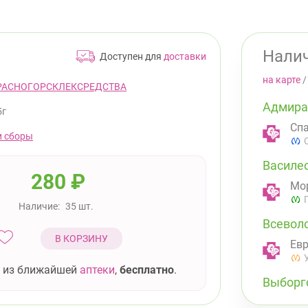
Налич
Доступен для
доставки
на карте
РАСНОГОРСКЛЕКСРЕДСТВА
Адмира
5г
Спа
и сборы
Василе
280
₽
Мор
Наличие:
35 шт.
Всевол
В КОРЗИНУ
Евр
 из ближайшей
аптеки
,
бесплатно
.
Выборг
ул.