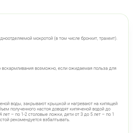
ский район
ационная улица, д. 7
Круглосуточно
Парк Победы
Электросила
й район
ноотделяемой мокротой (в том числе бронхит, трахеит).
 Чудновского, д. 19 (Российский пр., д. 7)
Круглосуточно
Проспект Большевиков
 Дыбенко ул., д. 8, к. 3
Круглосуточно
Улица Дыбенко
го вскармливания возможно, если ожидаемая польза для
радский район
ловский пр., д. 60
Круглосуточно
Петроградская
Спортивная
Чкаловская
Монетная ул., д. 10
Круглосуточно
яченой воды, закрывают крышкой и нагревают на кипящей
Горьковская
Петроградская
Чкаловская
ъем полученного настоя доводят кипяченой водой до
 лет – по 1-2 столовые ложки, дети от 3 до 5 лет – по 1
ский район
стой рекомендуется взбалтывать.
 Королёва, д. 61
Круглосуточно
Комендантский пр.