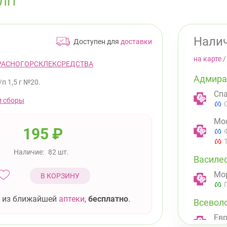
 ЛП
Налич
Доступен для
доставки
на карте
РАСНОГОРСКЛЕКСРЕДСТВА
Адмира
/п 1,5 г №20.
Спа
и сборы
Мос
195
₽
Наличие:
82 шт.
Василе
Мор
В КОРЗИНУ
 из ближайшей
аптеки
,
бесплатно
.
Всевол
Евр