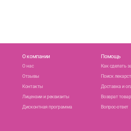
Ком
Ком
Кол
Кру
О компании
Помощь
Бог
О нас
Как сделать з
Фрунзе
Отзывы
Поиск лекарс
Дун
Контакты
Доставка и оп
Лицензии и реквизиты
Возврат това
Бел
Дисконтная программа
Вопрос-ответ