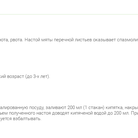
Лен
Красно
пр.
ота, рвота. Настой мяты перечной листьев оказывает спазмоли
Красно
Лен
Лен
й возраст (до 3-х лет).
Москов
Ави
малированную посуду, заливают 200 мл (1 стакан) кипятка, накр
ем полученного настоя доводят кипяченой водой до 200 мл. При
уется взбалтывать.
Невски
ул.