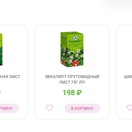
Евр
Выборг
ул.
пр.
Калини
Про
НАЯ ЛИСТ
ЭВКАЛИПТ ПРУТОВИДНЫЙ
ШИП
ЛИСТ 75Г ЛП
8:0
₽
198
₽
пр.
РЗИНУ
В КОРЗИНУ
Кировс
пр.