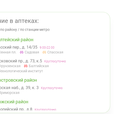
ие в аптеках:
/
по району
/
по станции метро
лтейский район
сский пер., д. 14/35
9:00-22:00
Сенная пл.
Садовая
Спасская
ковский пр., д. 73, к.5
Круглосуточно
Фрунзенская
Балтийская
Технологический институт
островский район
ская наб., д. 39, к. 3
Круглосуточно
Приморская
ожский район
опейский пр., д.8
Круглосуточно