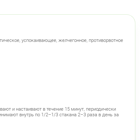
инский пр., д.104
Круглосуточно
Юго-Западная
Ленинский проспект
гвардейский район
 Наставников, д. 19
Круглосуточно
Ладожская
тическое, успокаивающее, желчегонное, противорвотное
сельский район
инский пр., д.78, к.1
Круглосуточно
Юго-Западная
инский пр., д. 88
Круглосуточно
Юго-Западная
ский район
ационная улица, д. 7
Круглосуточно
ывают и настаивают в течение 15 минут, периодически
Парк Победы
Электросила
нимают внутрь по 1/2–1/3 стакана 2–3 раза в день за
й район
 Чудновского, д. 19 (Российский пр., д. 7)
Круглосуточно
Проспект Большевиков