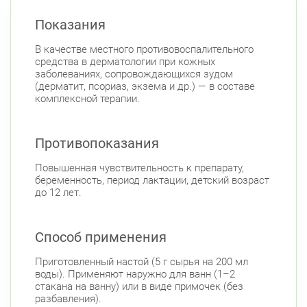
Авиационная улица, д. 7
Круглосуточно
Показания
Парк Победы
Электросила
В качестве местного противовоспалительного
Невский район
средства в дерматологии при кожных
ул. Дыбенко ул., д. 8, к. 3
заболеваниях, сопровождающихся зудом
Круглосуточно
(дерматит, псориаз, экзема и др.) — в составе
Улица Дыбенко
комплексной терапии.
Подвойского 6/5 (Белышева, 5)
8:00-22:00
Проспект Большевиков
Улица Дыбенко
Противопоказания
Петроградский район
Чкаловский пр., д. 60
Повышенная чувствительность к препарату,
Круглосуточно
беременность, период лактации, детский возраст
Петроградская
Спортивная
до 12 лет.
Чкаловская
Б. Монетная ул., д. 10
Круглосуточно
Горьковская
Петроградская
Способ применения
Чкаловская
Приготовленный настой (5 г сырья на 200 мл
Приморский район
воды). Применяют наружно для ванн (1–2
стакана на ванну) или в виде примочек (без
Туристская ул., д.28 к.1
Круглосуточно
разбавления).
Беговая