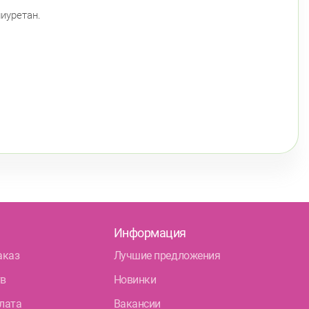
лиуретан.
Информация
аказ
Лучшие предложения
тв
Новинки
лата
Вакансии