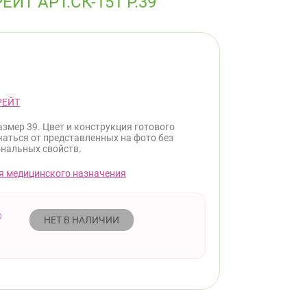
Т АРТ.СК-151 Р.39
РЕЙТ
азмер 39. Цвет и конструкция готового
чаться от представленных на фото без
нальных свойств.
я медицинского назначения
НЕТ В НАЛИЧИИ