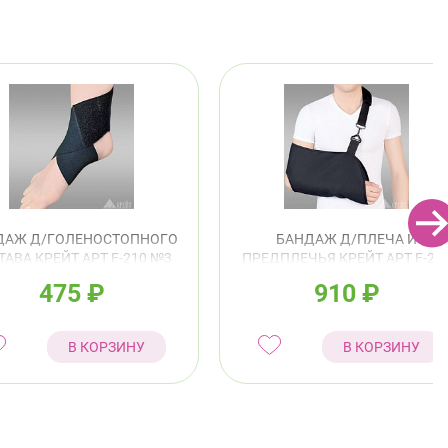
ДАЖ Д/ГОЛЕНОСТОПНОГО
БАНДАЖ Д/ПЛЕЧА И
ТАВА КРЕЙТ АРТ.F-210 №3
ПРЕДПЛЕЧЬЯ КРЕЙТ АРТ.F-22
22-25СМ ЧЕРНЫЙ
№2
475
₽
910
₽
В КОРЗИНУ
В КОРЗИНУ