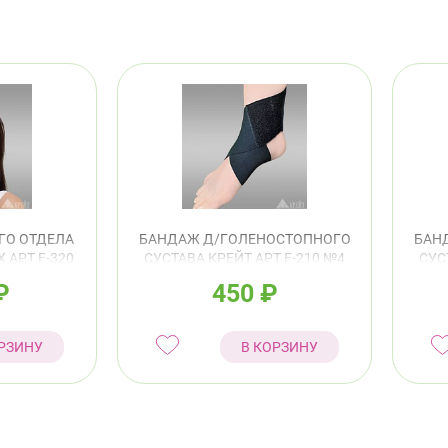
ГО ОТДЕЛА
БАНДАЖ Д/ГОЛЕНОСТОПНОГО
БАН
 АРТ.F-320
СУСТАВА КРЕЙТ АРТ.F-210 №4
СУС
ВЫЙ
25-28СМ ЧЕРНЫЙ
₽
450
₽
РЗИНУ
В КОРЗИНУ