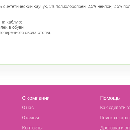
 синтетический каучук, 5% полихлоропрен, 2,5% нейлон, 2,5% по
на каблуке.
лек в обуви.
оперечного свода стопы.
О компании
Помощь
О нас
Как сделать з
Отзывы
Поиск лекарс
Контакты
Доставка и оп