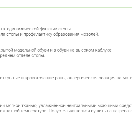
статодинамической функции стопы.
ела стопы и профилактику образования мозолей.
рытой модельной обуви и в обуви на высоком каблуке;
ереднем отделе стопы.
 открытые и кровоточащие раны, аллергическая реакция на мат
елий мягкой тканью, увлажнённой нейтральными моющими средс
омнатной температуре. Полустельки нельзя сушить на нагревате