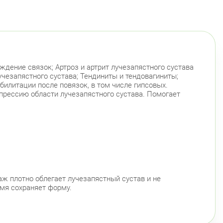
ждение связок; Артроз и артрит лучезапястного сустава
чезапястного сустава; Тендиниты и тендовагиниты;
билитации после повязок, в том числе гипсовых.
прессию области лучезапястного сустава. Помогает
аж плотно облегает лучезапястный сустав и не
емя сохраняет форму.