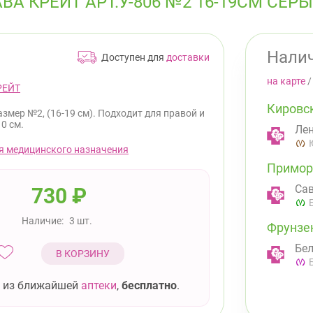
А КРЕЙТ АРТ.У-806 №2 16-19СМ СЕР
Налич
Доступен для
доставки
на карте
РЕЙТ
Кировс
азмер №2, (16-19 см). Подходит для правой и
0 см.
Лен
я медицинского назначения
Примор
Сав
730
₽
Наличие:
3 шт.
Фрунзе
Бел
В КОРЗИНУ
 из ближайшей
аптеки
,
бесплатно
.