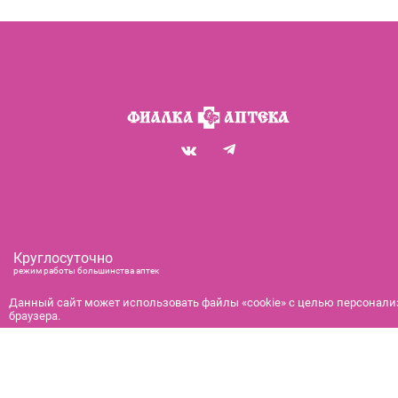
Круглосуточно
режим работы большинства аптек
+7 (812) 292-00-00
Данный сайт может использовать файлы «cookie» с целью персонализ
справочная служба с 9:00 до 21:00
браузера.
с 9:00 до 21:00
бронирование и доставка
© 2026 Фиалка: информационно-справочная служба Санкт-Петер