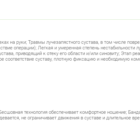
ах на руки; Травмы лучезапястного сустава, в том числе повре
твие операции); Легкая и умеренная степень нестабильности лу
тава, приводящий к отеку его области и/или синовиту; Этап реа
ое соответствие суставу, плотную фиксацию и необходимую ком
 Бесшовная технология обеспечивает комфортное ношение; Банд
девается, не ограничивает движения в суставе и длительное вр