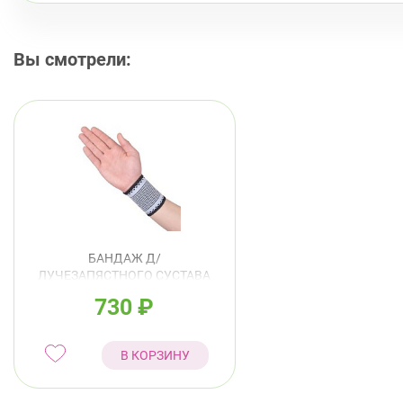
Вы смотрели:
БАНДАЖ Д/
ЛУЧЕЗАПЯСТНОГО СУСТАВА
КРЕЙТ АРТ.У-806 №2 16-19СМ
730
₽
СЕРЫЙ
В КОРЗИНУ