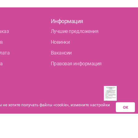
Информация
аказ
Лучшие предложения
тв
Новинки
лата
Вакансии
ра
Правовая информация
не хотите получать файлы «cookie», измените настройки
ОК
Разрешения аптек-
партнеров на
дистанционную продажу
лекарственных средств