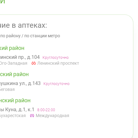
ЫЙ
ие в аптеках:
/
по району
/
по станции метро
кий район
инский пр., д.104
Круглосуточно
Юго-Западная
Ленинский проспект
ский район
ушкина ул., д.143
Круглосуточно
Беговая
нский район
ы Куна, д.1, к.1
8:00-22:00
Бухарестская
Международная