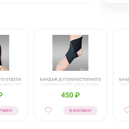
ГО ОТДЕЛА
БАНДАЖ Д/ГОЛЕНОСТОПНОГО
БАН
 АРТ.F-320
СУСТАВА КРЕЙТ АРТ.F-210 №4
СУС
ВЫЙ
25-28СМ ЧЕРНЫЙ
₽
450
₽
РЗИНУ
В КОРЗИНУ