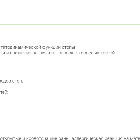
статодинамической функции стопы
пы и снижение нагрузки с головок плюсневых костей.
одов стоп;
тей;
 открытые и кровоточащие раны, аллергическая реакция на мат