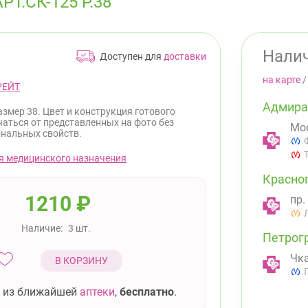
.СК-125 Р.38
Налич
Доступен для
доставки
на карте
РЕЙТ
Адмира
азмер 38. Цвет и конструкция готового
чаться от представленных на фото без
Мос
нальных свойств.
я медицинского назначения
Красно
1210
₽
пр.
Наличие:
3 шт.
Петрог
Чка
В КОРЗИНУ
 из ближайшей
аптеки
,
бесплатно
.