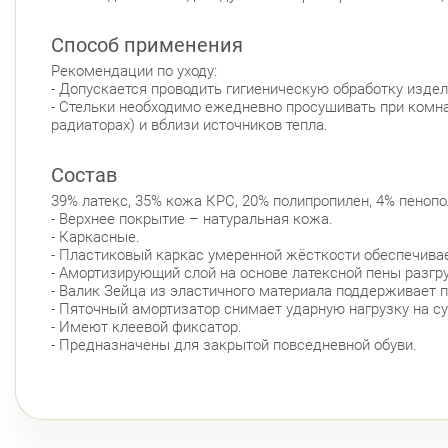
Способ применения
Рекомендации по уходу:
- Допускается проводить гигиеническую обработку изд
- Стельки необходимо ежедневно просушивать при комна
радиаторах) и вблизи источников тепла.
Состав
39% латекс, 35% кожа КРС, 20% полипропилен, 4% пенопо
- Верхнее покрытие – натуральная кожа.
- Каркасные.
- Пластиковый каркас умеренной жёсткости обеспечива
- Амортизирующий слой на основе латексной пены разг
- Валик Зейца из эластичного материала поддерживает п
- Пяточный амортизатор снимает ударную нагрузку на с
- Имеют клеевой фиксатор.
- Предназначены для закрытой повседневной обуви.