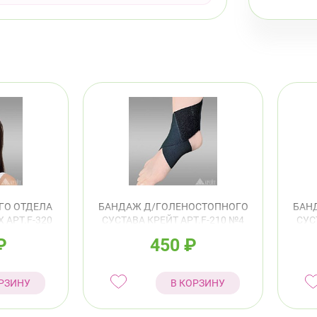
ГО ОТДЕЛА
БАНДАЖ Д/ГОЛЕНОСТОПНОГО
БАН
 АРТ.F-320
СУСТАВА КРЕЙТ АРТ.F-210 №4
СУС
ВЫЙ
25-28СМ ЧЕРНЫЙ
₽
450
₽
РЗИНУ
В КОРЗИНУ