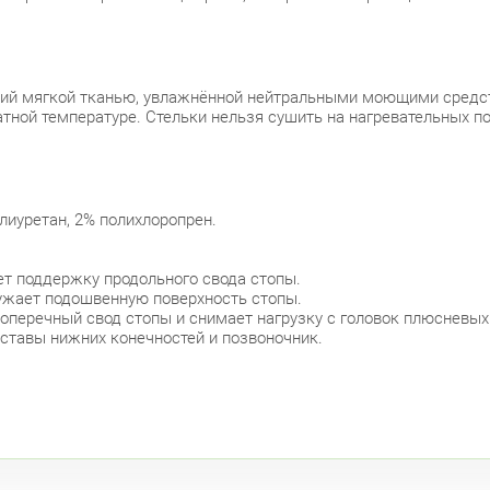
елий мягкой тканью, увлажнённой нейтральными моющими средс
тной температуре. Стельки нельзя сушить на нагревательных по
лиуретан, 2% полихлоропрен.
ет поддержку продольного свода стопы.
ружает подошвенную поверхность стопы.
оперечный свод стопы и снимает нагрузку с головок плюсневых
уставы нижних конечностей и позвоночник.