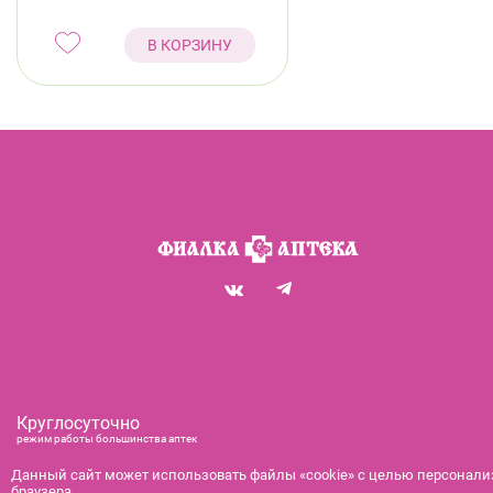
В КОРЗИНУ
Круглосуточно
режим работы большинства аптек
+7 (812) 292-00-00
Данный сайт может использовать файлы «cookie» с целью персонализ
браузера.
справочная служба с 9:00 до 21:00