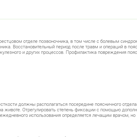
крестцовом отделе позвоночника, в том числе с болевым синд
чника. Восстановительный период после травм и операций в по
еркулезного и других процессов. Профилактика повреждения поя
есткости должны располагаться посередине поясничного отдела
на животе. Отрегулировать степень фиксации с помощью допол
 ежедневного использования определяется лечащим врачом, но 