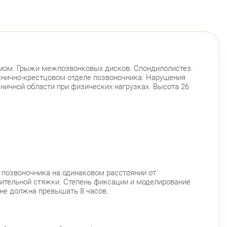
ромом. Грыжи межпозвонковых дисков. Cпондилолистез.
яснично-крестцовом отделе позвоночника. Нарушения
сничной области при физических нагрузках. Высота 26
 позвоночника на одинаковом расстоянии от
нительной стяжки. Степень фиксации и моделирование
не должна превышать 8 часов.