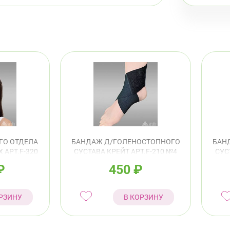
ГО ОТДЕЛА
БАНДАЖ Д/ГОЛЕНОСТОПНОГО
БАН
 АРТ.F-320
СУСТАВА КРЕЙТ АРТ.F-210 №4
СУС
ВЫЙ
25-28СМ ЧЕРНЫЙ
₽
450
₽
РЗИНУ
В КОРЗИНУ