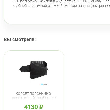
36% полиэфир; 34% полиамид; латекс – 30%. Основа – э
двойной эластичной стяжкой. Мягкие панели (внутренняя
Вы смотрели:
КОРСЕТ ПОЯСНИЧНО-
КРЕСТЦОВЫЙ КРЕЙТ Б-507
№6 ЧЕРНЫЙ
4130
₽