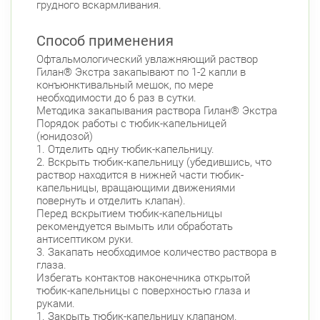
грудного вскармливания.
Способ применения
Офтальмологический увлажняющий раствор
Гилан® Экстра закапывают по 1-2 капли в
конъюнктивальный мешок, по мере
необходимости до 6 раз в сутки.
Методика закапывания раствора Гилан® Экстра
Порядок работы с тюбик-капельницей
(юнидозой)
1. Отделить одну тюбик-капельницу.
2. Вскрыть тюбик-капельницу (убедившись, что
раствор находится в нижней части тюбик-
капельницы, вращающими движениями
повернуть и отделить клапан).
Перед вскрытием тюбик-капельницы
рекомендуется вымыть или обработать
антисептиком руки.
3. Закапать необходимое количество раствора в
глаза.
Избегать контактов наконечника открытой
тюбик-капельницы с поверхностью глаза и
руками.
1. Закрыть тюбик-капельницу клапаном.