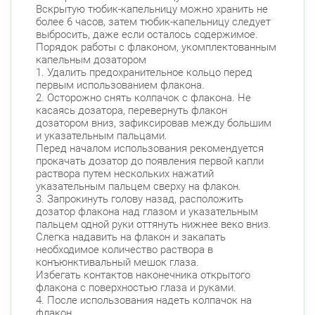
Вскрытую тюбик-капельницу можно хранить не
более 6 часов, затем тюбик-капельницу следует
выбросить, даже если осталось содержимое.
Порядок работы с флаконом, укомплектованным
капельным дозатором
1. Удалить предохранительное кольцо перед
первым использованием флакона.
2. Осторожно снять колпачок с флакона. Не
касаясь дозатора, перевернуть флакон
дозатором вниз, зафиксировав между большим
и указательным пальцами.
Перед началом использования рекомендуется
прокачать дозатор до появления первой капли
раствора путем нескольких нажатий
указательным пальцем сверху на флакон.
3. Запрокинуть голову назад, расположить
дозатор флакона над глазом и указательным
пальцем одной руки оттянуть нижнее веко вниз.
Слегка надавить на флакон и закапать
необходимое количество раствора в
конъюнктивальный мешок глаза.
Избегать контактов наконечника открытого
флакона с поверхностью глаза и руками.
4. После использования надеть колпачок на
флакон.