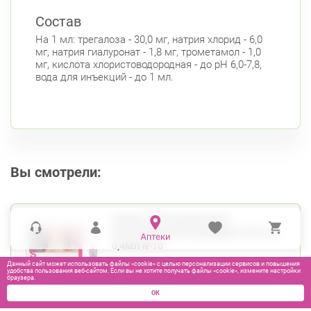
Состав
На 1 мл: трегалоза - 30,0 мг, натрия хлорид - 6,0
мг, натрия гиалуронат - 1,8 мг, трометамол - 1,0
мг, кислота хлористоводородная - до pH 6,0-7,8,
вода для инъекций - до 1 мл.
Вы смотрели:
ГИЛАН ЭКСТРА РАСТВОР
ОФТАЛЬМОЛОГИЧЕСКИЙ 0,18%+3%
0,4МЛ №10
Данный сайт может использовать файлы «cookie» с целью персонализации сервисов и повышения
удобства пользования веб-сайтом. Если вы не хотите получать файлы «cookie», измените настройки
браузера.
ОК
525
₽