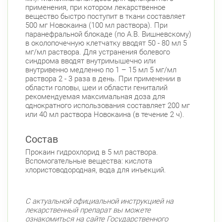
Приморский район
применения, при котором лекарственное
вещество быстро поступит в ткани составляет
Туристская ул., д.28 к.1
Круглосуточно
500 мг Новокаина (100 мл раствора). При
Беговая
паранефральной блокаде (по А.В. Вишневскому)
в околопочечную клетчатку вводят 50 - 80 мл 5
Савушкина ул., д.143
Круглосуточно
мг/мл раствора. Для устранения болевого
Беговая
синдрома вводят внутримышечно или
внутривенно медленно по 1 – 15 мл 5 мг/мл
пр. Королёва, д. 61
Круглосуточно
раствора 2 - 3 раза в день. При применении в
Комендантский пр.
области головы, шеи и области гениталий
рекомендуемая максимальная доза для
Комендантский пр., д. 34 к. 1
Круглосуточно
однократного использования составляет 200 мг
Комендантский пр.
или 40 мл раствора Новокаина (в течение 2 ч).
Комендантский пр. 67
Круглосуточно
Комендантский пр.
Состав
Прокаин гидрохлорид в 5 мл раствора.
Коломяжский пр. 26 (Аллея Поликарпова, д.
Вспомогательные вещества: кислота
2)
Круглосуточно
хлористоводородная, вода для инъекций.
Пионерская
Богатырский пр., д. 28
Круглосуточно
Пионерская
Комендантский пр.
С актуальной официальной инструкцией на
лекарственный препарат вы можете
Фрунзенский район
ознакомиться на сайте Государственного