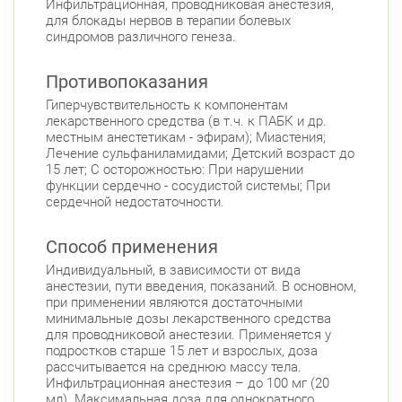
Инфильтрационная, проводниковая анестезия,
Авиационная улица, д. 7
Круглосуточно
для блокады нервов в терапии болевых
Парк Победы
Электросила
синдромов различного генеза.
Невский район
Противопоказания
ул. Чудновского, д. 19 (Российский пр., д. 7)
Гиперчувствительность к компонентам
Круглосуточно
Проспект Большевиков
лекарственного средства (в т.ч. к ПАБК и др.
местным анестетикам - эфирам); Миастения;
ул. Дыбенко ул., д. 8, к. 3
Лечение сульфаниламидами; Детский возраст до
Круглосуточно
Улица Дыбенко
15 лет; С осторожностью: При нарушении
функции сердечно - сосудистой системы; При
Подвойского 6/5 (Белышева, 5)
сердечной недостаточности.
8:00-22:00
Проспект Большевиков
Улица Дыбенко
Способ применения
Петроградский район
Индивидуальный, в зависимости от вида
Чкаловский пр., д. 60
Круглосуточно
анестезии, пути введения, показаний. В основном,
Петроградская
Спортивная
при применении являются достаточными
Чкаловская
минимальные дозы лекарственного средства
для проводниковой анестезии. Применяется у
Б. Монетная ул., д. 10
Круглосуточно
подростков старше 15 лет и взрослых, доза
Горьковская
Петроградская
рассчитывается на среднюю массу тела.
Чкаловская
Инфильтрационная анестезия – до 100 мг (20
мл). Максимальная доза для однократного