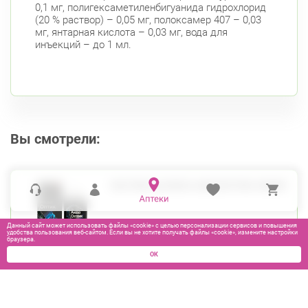
0,1 мг, полигексаметиленбигуанида гидрохлорид
Комендантский пр., д. 34 к. 1
Круглосуточно
(20 % раствор) – 0,05 мг, полоксамер 407 – 0,03
Комендантский пр.
мг, янтарная кислота – 0,03 мг, вода для
инъекций – до 1 мл.
Комендантский пр. 67
Круглосуточно
Комендантский пр.
Богатырский пр., д. 28
Круглосуточно
Пионерская
Комендантский пр.
Фрунзенский район
Вы смотрели:
Белы Куна, д.1, к.1
8:00-22:00
Бухарестская
Международная
РАСТВОР Д/ЛИНЗ АКВАОПТИК 450МЛ
Данный сайт может использовать файлы «cookie» с целью персонализации сервисов и повышения
удобства пользования веб-сайтом. Если вы не хотите получать файлы «cookie», измените настройки
браузера.
ОК
895
₽
В КОРЗИНУ