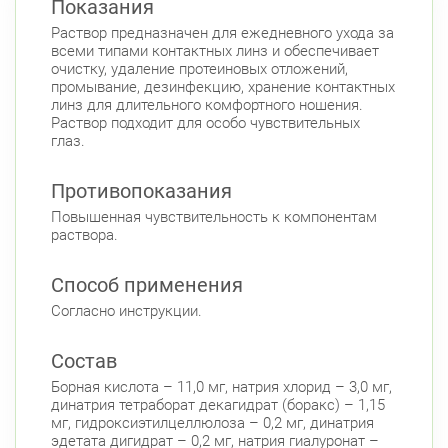
Показания
Раствор предназначен для ежедневного ухода за
ул. Дыбенко ул., д. 8, к. 3
Круглосуточно
всеми типами контактных линз и обеспечивает
Улица Дыбенко
очистку, удаление протеиновых отложений,
промывание, дезинфекцию, хранение контактных
Петроградский район
линз для длительного комфортного ношения.
Чкаловский пр., д. 60
Круглосуточно
Раствор подходит для особо чувствительных
Петроградская
Спортивная
глаз.
Чкаловская
Противопоказания
Б. Монетная ул., д. 10
Круглосуточно
Горьковская
Петроградская
Повышенная чувствительность к компонентам
Чкаловская
раствора.
Приморский район
Способ применения
Туристская ул., д.28 к.1
Круглосуточно
Согласно инструкции.
Беговая
Савушкина ул., д.143
Круглосуточно
Состав
Беговая
Борная кислота – 11,0 мг, натрия хлорид – 3,0 мг,
динатрия тетраборат декагидрат (боракс) – 1,15
пр. Королёва, д. 61
Круглосуточно
мг, гидроксиэтилцеллюлоза – 0,2 мг, динатрия
Комендантский пр.
эдетата дигидрат – 0,2 мг, натрия гиалуронат –