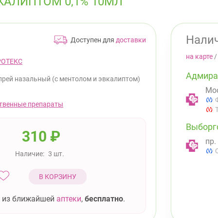
КАЛИПТОМ 0,1% 10МЛ
Налич
Доступен для
доставки
на карте
РОТЕКС
Адмира
прей назальный (с ментолом и эвкалиптом)
Мос
твенные препараты
Выборг
310
₽
пр.
Наличие:
3 шт.
В КОРЗИНУ
 из ближайшей
аптеки
,
бесплатно
.