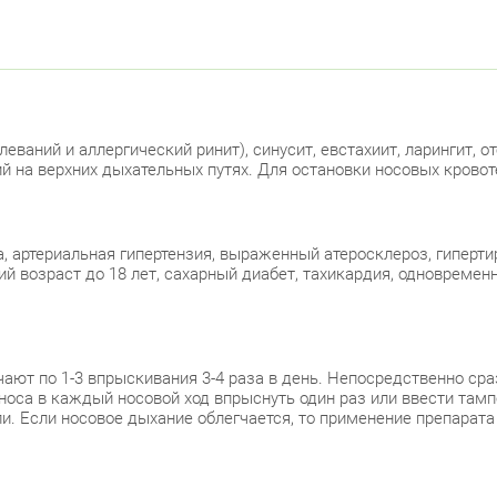
еваний и аллергический ринит), синусит, евстахиит, ларингит, от
й на верхних дыхательных путях. Для остановки носовых кровот
 артериальная гипертензия, выраженный атеросклероз, гиперти
кий возраст до 18 лет, сахарный диабет, тахикардия, одноврем
ают по 1-3 впрыскивания 3-4 раза в день. Непосредственно сра
носа в каждый носовой ход впрыснуть один раз или ввести тампо
ли. Если носовое дыхание облегчается, то применение препара