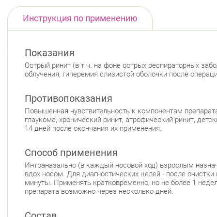
Инструкция по применению
Показания
Острый ринит (в т.ч. на фоне острых респираторных забол
облучения, гиперемия слизистой оболочки после операци
Противопоказания
Повышенная чувствительность к компонентам препарата,
глаукома, хронический ринит, атрофический ринит, детс
14 дней после окончания их применения.
Способ применения
Интраназально (в каждый носовой ход) взрослым назнач
вдох носом. Для диагностических целей - после очистки 
минуты. Применять кратковременно, но не более 1 неде
препарата возможно через несколько дней.
Состав