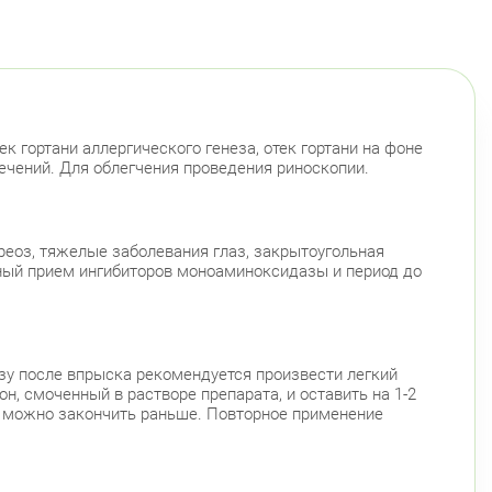
ек гортани аллергического генеза, отек гортани на фоне
ечений. Для облегчения проведения риноскопии.
реоз, тяжелые заболевания глаз, закрытоугольная
енный прием ингибиторов моноаминоксидазы и период до
зу после впрыска рекомендуется произвести легкий
н, смоченный в растворе препарата, и оставить на 1-2
та можно закончить раньше. Повторное применение