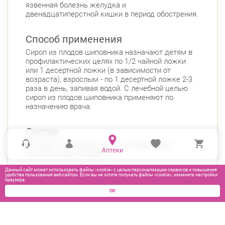
язвенная болезнь желудка и
двенадцатиперстной кишки в период обострения.
Способ применения
Сироп из плодов шиповника назначают детям в
профилактических целях по 1/2 чайной ложки
или 1 десертной ложки (в зависимости от
возраста), взрослым - по 1 десертной ложке 2-3
раза в день, запивая водой. С лечебной целью
сироп из плодов шиповника применяют по
назначению врача.
Состав
Экстракт шиповника сухой, аскорбиновая
кислота, сироп сахарный.
Данный сайт может использовать файлы «cookie» с целью персонализации сервисов и повышения
удобства пользования веб-сайтом. Если вы не хотите получать файлы «cookie», измените настройки
браузера.
ОК