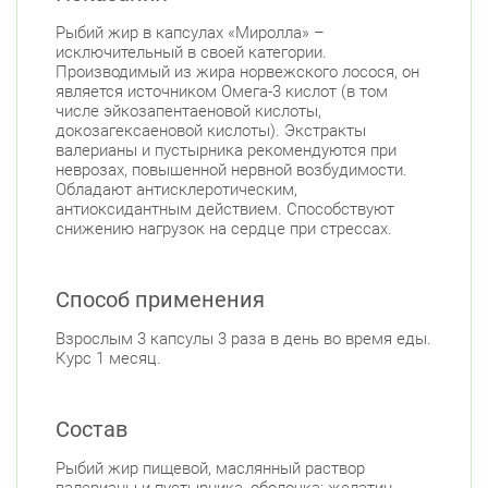
Рыбий жир в капсулах «Миролла» –
исключительный в своей категории.
Производимый из жира норвежского лосося, он
является источником Омега-3 кислот (в том
числе эйкозапентаеновой кислоты,
докозагексаеновой кислоты). Экстракты
валерианы и пустырника рекомендуются при
неврозах, повышенной нервной возбудимости.
Обладают антисклеротическим,
антиоксидантным действием. Способствуют
снижению нагрузок на сердце при стрессах.
Способ применения
Взрослым 3 капсулы 3 раза в день во время еды.
Курс 1 месяц.
Состав
Рыбий жир пищевой, маслянный раствор
валерианы и пустырника, оболочка: желатин,