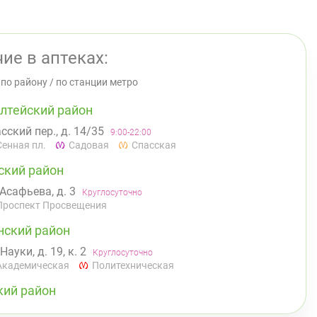
ие в аптеках:
/
по району
/
по станции метро
лтейский район
сский пер., д. 14/35
9:00-22:00
Сенная пл.
Садовая
Спасская
ский район
 Асафьева, д. 3
Круглосуточно
Проспект Просвещения
нский район
 Науки, д. 19, к. 2
Круглосуточно
Академическая
Политехническая
кий район
инский пр., д.104
Круглосуточно