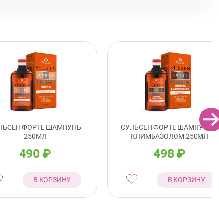
Юго-Западная
Ленинский проспект
й район
 Дыбенко ул., д. 8, к. 3
Круглосуточно
Улица Дыбенко
войского 6/5 (Белышева, 5)
8:00-22:00
Проспект Большевиков
Улица Дыбенко
ский район
истская ул., д.28 к.1
Круглосуточно
Беговая
ЛЬСЕН ФОРТЕ ШАМПУНЬ
СУЛЬСЕН ФОРТЕ ШАМПУНЬ С
ушкина ул., д.143
Круглосуточно
250МЛ
КЛИМБАЗОЛОМ 250МЛ
Беговая
490
₽
498
₽
ендантский пр., д. 34 к. 1
Круглосуточно
Комендантский пр.
В КОРЗИНУ
В КОРЗИНУ