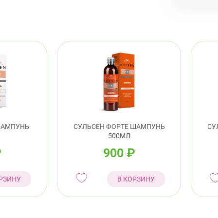
Невски
ул.
Под
Примор
Тур
ШАМПУНЬ
СУЛЬСЕН ФОРТЕ ШАМПУНЬ
СУ
Сав
500МЛ
₽
900
₽
Ком
РЗИНУ
В КОРЗИНУ