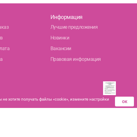
Информация
аказ
Лучшие предложения
тв
Новинки
лата
Вакансии
ра
Правовая информация
не хотите получать файлы «cookie», измените настройки
ОК
Разрешения аптек-
партнеров на
дистанционную продажу
лекарственных средств
сь с инструкцией.