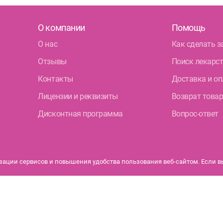
О компании
Помощь
О нас
Как сделать з
Отзывы
Поиск лекарс
Контакты
Доставка и оп
Лицензии и реквизиты
Возврат това
Дисконтная программа
Вопрос-ответ
ации сервисов и повышения удобства пользования веб-сайтом. Если вы 
бурга.
Политика конфиденциальности
ться от их изображений на сайте. Имеются противопоказания. Перед применением ознакомьте