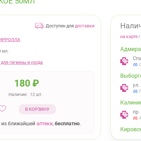
КОЕ 50МЛ
Налич
Доступен для
доставки
на карте
ИРРОЛЛА
Адмира
0 мл.
Спа
 для гигиены и ухода
Выборг
180
₽
ул.
Наличие:
12 шт.
Калини
В КОРЗИНУ
пр.
 из ближайшей
аптеки
,
бесплатно
.
Кировс
Лен