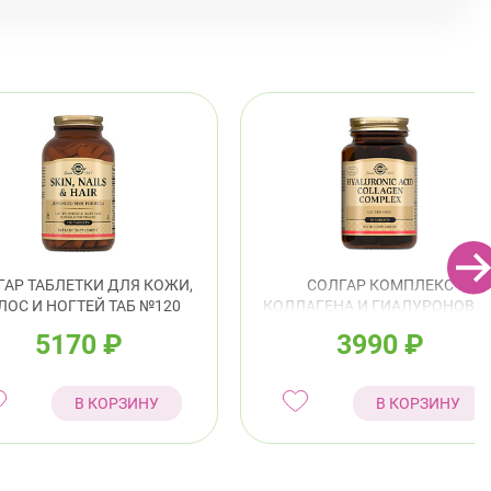
 Науки, д. 19, к. 2
Круглосуточно
Академическая
Политехническая
сельский район
инский пр., д. 88
Круглосуточно
Юго-Западная
ский район
ушкина ул., д.143
Круглосуточно
Беговая
 Королёва, д. 61
Круглосуточно
Комендантский пр.
ГАР ТАБЛЕТКИ ДЛЯ КОЖИ,
СОЛГАР КОМПЛЕКС
ЛОС И НОГТЕЙ ТАБ №120
КОЛЛАГЕНА И ГИАЛУРОНОВО
КИСЛОТЫ ТАБ №30
5170
₽
3990
₽
В КОРЗИНУ
В КОРЗИНУ