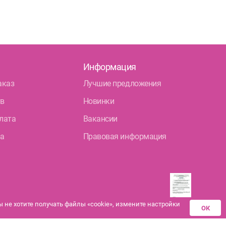
Информация
аказ
Лучшие предложения
тв
Новинки
лата
Вакансии
ра
Правовая информация
не хотите получать файлы «cookie», измените настройки
ОК
Разрешения аптек-
партнеров на