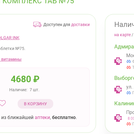
 КОМПЛЕКС ТАБ №75
Налич
Доступен для
доставки
на карте
OLGAR INK
Адмира
аблетки №75.
Мос
 витамины
4680
₽
Выборг
ул.
Наличие:
7 шт.
Калини
В КОРЗИНУ
Про
 из ближайшей
аптеки
,
бесплатно
.
8:0