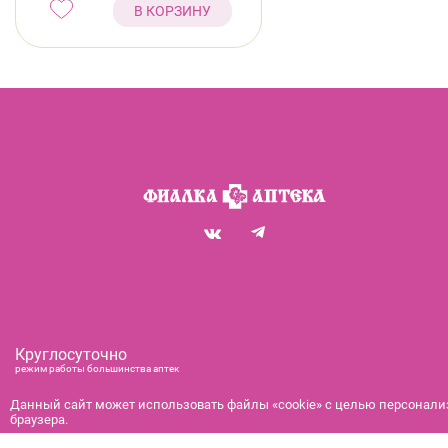
В КОРЗИНУ
Круглосуточно
режим работы большинства аптек
+7 (812) 292-00-00
Данный сайт может использовать файлы «cookie» с целью персонализ
справочная служба с 9:00 до 21:00
браузера.