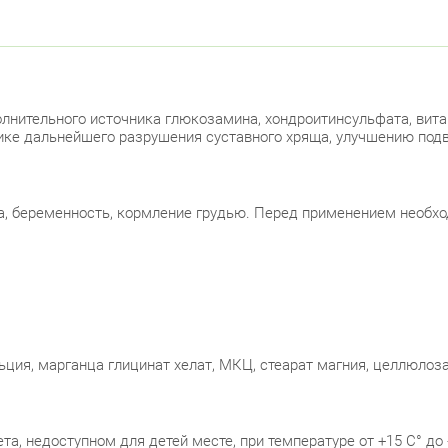
полнительного источника глюкозамина, хондроитинсульфата, ви
ике дальнейшего разрушения суставного хряща, улучшению под
, беременность, кормление грудью. Перед применением необхо
ция, марганца глицинат хелат, МКЦ, стеарат магния, целлюлоза,
а, недоступном для детей месте, при температуре от +15 С° до 