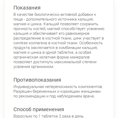
Красносельский район
Показания
Ленинский пр., д.78, к.1
Круглосуточно
В качестве биологически активной добавки к
Юго-Западная
пище - дополнительного источника кальция,
магния и цинка. Кальций позволяет сохранить
Ленинский пр., д. 88
Круглосуточно
прочность костей; магний способствует усвоению
Юго-Западная
кальция и обеспечивает его равномерное
распределение в костной ткани, цинк участвует в
Московский район
синтезе коллагена в костной ткани. Особенность
Авиационная улица, д. 7
Круглосуточно
продукта заключается в комбинации кальция,
Парк Победы
Электросила
магния и цинка в одной таблетке, а особая
органическая хелатная форма минералов
Невский район
позволяет достигнуть максимальной степени
усвоения организмом.
ул. Чудновского, д. 19 (Российский пр., д. 7)
Круглосуточно
Противопоказания
Проспект Большевиков
Индивидуальная непереносимость компонентов.
ул. Дыбенко ул., д. 8, к. 3
Круглосуточно
Разрешен беременным и кормящим женщинам
Улица Дыбенко
по рекомендации и под наблюдением врача.
Подвойского 6/5 (Белышева, 5)
8:00-22:00
Проспект Большевиков
Улица Дыбенко
Способ применения
Взрослым по 1 таблетке 2 раза в день.
Петроградский район