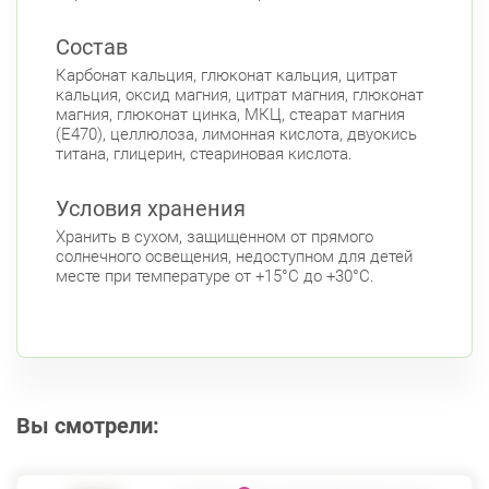
Чкаловский пр., д. 60
Круглосуточно
Состав
Петроградская
Спортивная
Чкаловская
Карбонат кальция, глюконат кальция, цитрат
кальция, оксид магния, цитрат магния, глюконат
Б. Монетная ул., д. 10
Круглосуточно
магния, глюконат цинка, МКЦ, стеарат магния
Горьковская
Петроградская
(Е470), целлюлоза, лимонная кислота, двуокись
Чкаловская
титана, глицерин, стеариновая кислота.
Приморский район
Условия хранения
Туристская ул., д.28 к.1
Круглосуточно
Хранить в сухом, защищенном от прямого
Беговая
солнечного освещения, недоступном для детей
месте при температуре от +15°С до +30°С.
пр. Королёва, д. 61
Круглосуточно
Комендантский пр.
Комендантский пр., д. 34 к. 1
Круглосуточно
Комендантский пр.
Комендантский пр. 67
Круглосуточно
Вы смотрели:
Комендантский пр.
Коломяжский пр. 26 (Аллея Поликарпова, д.
2)
Круглосуточно