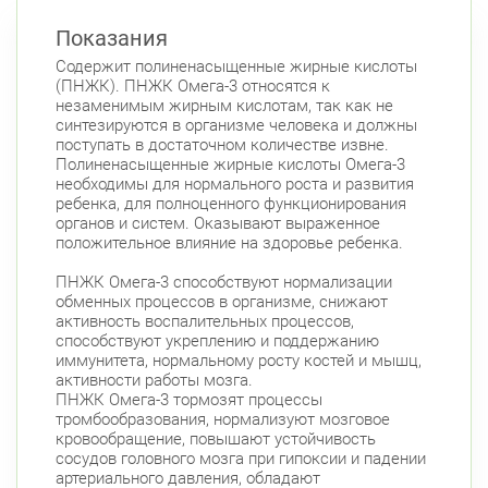
Проспект Большевиков
Показания
ул. Дыбенко ул., д. 8, к. 3
Круглосуточно
Содержит полиненасыщенные жирные кислоты
Улица Дыбенко
(ПНЖК). ПНЖК Омега-3 относятся к
Петроградский район
незаменимым жирным кислотам, так как не
синтезируются в организме человека и должны
Чкаловский пр., д. 60
Круглосуточно
поступать в достаточном количестве извне.
Петроградская
Спортивная
Полиненасыщенные жирные кислоты Омега-3
Чкаловская
необходимы для нормального роста и развития
ребенка, для полноценного функционирования
Б. Монетная ул., д. 10
органов и систем. Оказывают выраженное
Круглосуточно
Горьковская
Петроградская
положительное влияние на здоровье ребенка.
Чкаловская
ПНЖК Омега-3 способствуют нормализации
Приморский район
обменных процессов в организме, снижают
активность воспалительных процессов,
Туристская ул., д.28 к.1
Круглосуточно
способствуют укреплению и поддержанию
Беговая
иммунитета, нормальному росту костей и мышц,
активности работы мозга.
Савушкина ул., д.143
Круглосуточно
ПНЖК Омега-3 тормозят процессы
Беговая
тромбообразования, нормализуют мозговое
кровообращение, повышают устойчивость
пр. Королёва, д. 61
Круглосуточно
сосудов головного мозга при гипоксии и падении
Комендантский пр.
артериального давления, обладают