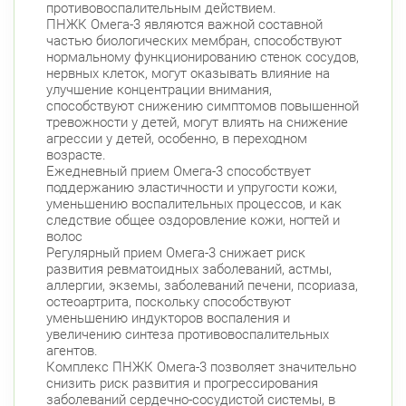
противовоспалительным действием.
Комендантский пр., д. 34 к. 1
Круглосуточно
ПНЖК Омега-3 являются важной составной
Комендантский пр.
частью биологических мембран, способствуют
нормальному функционированию стенок сосудов,
Комендантский пр. 67
Круглосуточно
нервных клеток, могут оказывать влияние на
Комендантский пр.
улучшение концентрации внимания,
способствуют снижению симптомов повышенной
Коломяжский пр. 26 (Аллея Поликарпова, д.
тревожности у детей, могут влиять на снижение
2)
Круглосуточно
агрессии у детей, особенно, в переходном
Пионерская
возрасте.
Ежедневный прием Омега-3 способствует
Фрунзенский район
поддержанию эластичности и упругости кожи,
уменьшению воспалительных процессов, и как
Дунайский пр., д. 34/16
Круглосуточно
следствие общее оздоровление кожи, ногтей и
Дунайская
волос
Регулярный прием Омега-3 снижает риск
Белы Куна, д.1, к.1
8:00-22:00
развития ревматоидных заболеваний, астмы,
Бухарестская
Международная
аллергии, экземы, заболеваний печени, псориаза,
остеоартрита, поскольку способствуют
уменьшению индукторов воспаления и
увеличению синтеза противовоспалительных
агентов.
Комплекс ПНЖК Омега-3 позволяет значительно
снизить риск развития и прогрессирования
заболеваний сердечно-сосудистой системы, в