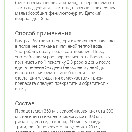
(риск возникновения аритмий); непереносимость
Чкаловский пр., д. 60
Круглосуточно
лактозы, дефицит лактазы, глюкозо-галактозная
Петроградская
Спортивная
мальабсорбция; фенилкетонурия. Детский
Чкаловская
возраст до 18 лет.
Б. Монетная ул., д. 10
Круглосуточно
Горьковская
Петроградская
Способ применения
Чкаловская
Внутрь. Растворить содержимое одного пакетика
в половине стакана кипяченой теплой воды.
Приморский район
Употребить сразу после растворения. Перед
Туристская ул., д.28 к.1
употреблением раствор размешать. Взрослым:
Круглосуточно
принимать по 1 пакетику 2-3 раза в день после
Беговая
еды в течение 3-5 дней (не более 5 дней) до
Савушкина ул., д.143
исчезновения симптомов болезни. При
Круглосуточно
отсутствии улучшения самочувствия прием
Беговая
препарата следует прекратить и обратиться к
пр. Королёва, д. 61
врачу.
Круглосуточно
Комендантский пр.
Состав
Комендантский пр., д. 34 к. 1
Круглосуточно
Комендантский пр.
Парацетамол 360 мг, аскорбиновая кислота 300
мг, кальция глюконата моногидрат 100 мг,
Комендантский пр. 67
Круглосуточно
римантадина гидрохлорид 50 мг, рутозида
Комендантский пр.
тригидрат (в пересчете на рутозид) 20 мг,