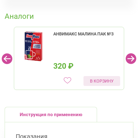
пр. Энгельса, д. 126 к. 1
8:00-22:00
К списку аптек
Озерки
Проспект Просвещения
Аналоги
Калининский район
Проспект Просвещения, д. 91 (Киришская ул.,
д. 4)
АНВИМАКС МАЛИНА ПАК №3
8:00-22:00
Гражданский пр.
пр. Науки, д. 19, к. 2
Круглосуточно
Академическая
Политехническая
320
₽
Кировский район
пр. Ветеранов, д. 109, к. 1
Круглосуточно
В КОРЗИНУ
Проспект Ветеранов
Ленинский пр., д.104
Круглосуточно
Юго-Западная
Ленинский проспект
Красногвардейский район
Инструкция по применению
пр. Наставников, д. 19
Круглосуточно
Ладожская
Показания
Красносельский район