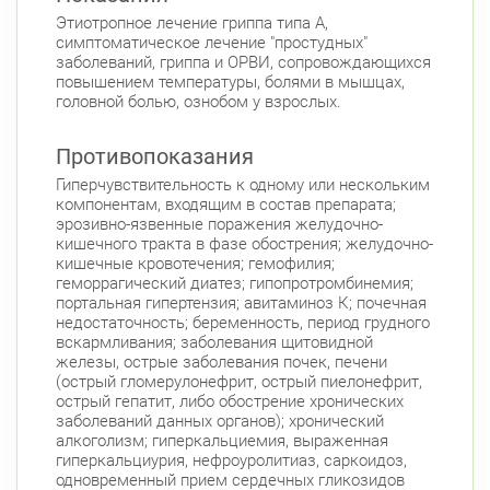
Этиотропное лечение гриппа типа А,
Ленинский пр., д.78, к.1
Круглосуточно
симптоматическое лечение "простудных"
Юго-Западная
заболеваний, гриппа и ОРВИ, сопровождающихся
повышением температуры, болями в мышцах,
Ленинский пр., д. 88
Круглосуточно
головной болью, ознобом у взрослых.
Юго-Западная
Московский район
Противопоказания
Авиационная улица, д. 7
Круглосуточно
Гиперчувствительность к одному или нескольким
Парк Победы
Электросила
компонентам, входящим в состав препарата;
эрозивно-язвенные поражения желудочно-
Невский район
кишечного тракта в фазе обострения; желудочно-
кишечные кровотечения; гемофилия;
ул. Чудновского, д. 19 (Российский пр., д. 7)
геморрагический диатез; гипопротромбинемия;
Круглосуточно
портальная гипертензия; авитаминоз К; почечная
Проспект Большевиков
недостаточность; беременность, период грудного
вскармливания; заболевания щитовидной
ул. Дыбенко ул., д. 8, к. 3
Круглосуточно
железы, острые заболевания почек, печени
Улица Дыбенко
(острый гломерулонефрит, острый пиелонефрит,
острый гепатит, либо обострение хронических
Подвойского 6/5 (Белышева, 5)
8:00-22:00
заболеваний данных органов); хронический
Проспект Большевиков
Улица Дыбенко
алкоголизм; гиперкальциемия, выраженная
гиперкальциурия, нефроуролитиаз, саркоидоз,
Петроградский район
одновременный прием сердечных гликозидов