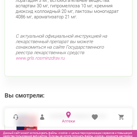
лоратадин 3 мг; Вспомогательные вещества:
Коломяжский пр. 26 (Аллея Поликарпова, д.
аспартам 30 мг, гипромеллоза 10 мг, кремния
2)
диоксид коллоидный 20 мг, лактозы моногидрат
Круглосуточно
Пионерская
4086 мг, ароматизатор 21 мг.
Богатырский пр., д. 28
Круглосуточно
Пионерская
Комендантский пр.
С актуальной официальной инструкцией на
лекарственный препарат вы можете
Фрунзенский район
ознакомиться на сайте Государственного
реестра лекарственных средств
Дунайский пр., д. 34/16
Круглосуточно
www.grls.rosminzdrav.ru
Дунайская
Белы Куна, д.1, к.1
8:00-22:00
Бухарестская
Международная
Вы смотрели:
АНВИМАКС ЛИМОН ПАК №6
Данный сайт может использовать файлы «cookie» с целью персонализации сервисов и повышения
удобства пользования веб-сайтом. Если вы не хотите получать файлы «cookie», измените настройки