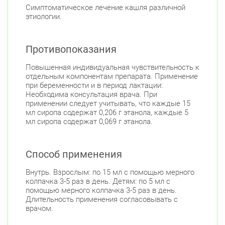
Ленинский пр., д. 88
Круглосуточно
Симптоматическое лечение кашля различной
Юго-Западная
этиологии.
Московский район
Авиационная улица, д. 7
Противопоказания
Круглосуточно
Парк Победы
Электросила
Повышенная индивидуальная чувствительность к
Невский район
отдельным компонентам препарата. Применение
при беременности и в период лактации:
ул. Чудновского, д. 19 (Российский пр., д. 7)
Необходима консультация врача. При
Круглосуточно
применении следует учитывать, что каждые 15
Проспект Большевиков
мл сиропа содержат 0,206 г этанола, каждые 5
мл сиропа содержат 0,069 г этанола.
Петроградский район
Чкаловский пр., д. 60
Круглосуточно
Способ применения
Петроградская
Спортивная
Чкаловская
Внутрь. Взрослым: по 15 мл с помощью мерного
Приморский район
колпачка 3-5 раз в день. Детям: по 5 мл с
помощью мерного колпачка 3-5 раз в день.
Туристская ул., д.28 к.1
Круглосуточно
Длительность применения согласовывать с
Беговая
врачом.
Савушкина ул., д.143
Круглосуточно