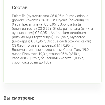
Беговая
Состав
пр. Королёва, д. 61
Круглосуточно
Pulsatilla (пульсатилла) C6 0,95 г, Rumex crispus
Комендантский пр.
(румекс криспус) C6 0,95 г, Bryonia (бриония) C3
Комендантский пр., д. 34 к. 1
0,95 г, Ipeca (ипека) C3 0,95 г, Spongia tosta
Круглосуточно
(спонгия тоста) C3 0,95 г, Sticta pulmonaria (стикта
Комендантский пр.
пульмонария) C3 0,95 г, Antimonium tartaricum
Комендантский пр. 67
(антимониум тартарикум) C6 0,95 г, Myocarde
Круглосуточно
(миокардэ) C6 0,95 г, Coccus cacti (коккус какти)
Комендантский пр.
C3 0,95 г, Drosera (дрозера) MT 0,95 г.
Коломяжский пр. 26 (Аллея Поликарпова, д.
Вспомогательные компоненты: Сироп Толу 19,0 г,
2)
сироп Полигала 19,0 г, этанол 96 % 0,340 г,
Круглосуточно
карамель 0,125 г, бензойная кислота 0,085 г,
Пионерская
сироп сахарозы до 100 г.
Богатырский пр., д. 28
Круглосуточно
Пионерская
Комендантский пр.
Фрунзенский район
Дунайский пр., д. 34/16
Круглосуточно
Дунайская
Вы смотрели:
Белы Куна, д.1, к.1
8:00-22:00
Бухарестская
Международная