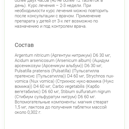
более двух часов (но не более 12 таблеток в
день). Курс лечения – 2-3 недели. При
необходимости курс лечения можно повторить
после консультации с врачом. Применение
препарата у детей от 3-х лет возможно по
назначению и под контролем врача.
Состав
Argentum nitricum (Аргентум нитрикум) D6 30 мг,
Acidum arsenicosum (Arsenicum album) (Ацидум
арсеникозум (Арсеникум альбум)) D6 30 мг,
Pulsatilla pratensis (Pulsatilla) (Пульсатилла
пратенсис (Пульсатилла)) D4 60 мг, Strychnos nux-
vomica (Nux vomica) (Стрихнос нукс-вомика (Нукс
вомика)) D4 60 мг, Carbo vegetabilis (Карбо
вегетабилис) D6 60 мг, Stibium sulfuratum nigrum
(Стибиум сульфуратум нигрум) D6 60 мг.
Вспомогательные компоненты: магния стеарат
1,5 мг, лактоза до получения таблетки массой
около 0,302 г.