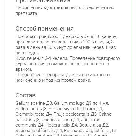
Повышенная чувствительность к компонентам
препарата.
Способ применения
Препарат принимают: у взрослых - по 10 капель,
предварительно разведенных в 100 мл воды, 3
раза в день за 30 минут до еды или через 1 час
после еды.
Курс лечения 3-4 недели. Проведение повторного
курса лечения возможно по согласованию с
врачом.
Применение препарата у детей возможно по
назначению и под контролем врача.
Состав
Galium aparine Д3, Galium mollugo Д3 по 4 мл,
Sedum acre Д3, Sempervivum tectorum Д4,
Clematis recta Д4, Thuja occidentalis Д3, Caltha
palustris Д3, Ononis spinosa Д4, Juniperus
communis Д4, Hedera helix Д4, Betula alba Д2,
Saponaria officinalis Д4, Echinacea angustifolia Д5,
Calcium fluoratum Д8, Phosphorus Д8, Aurum