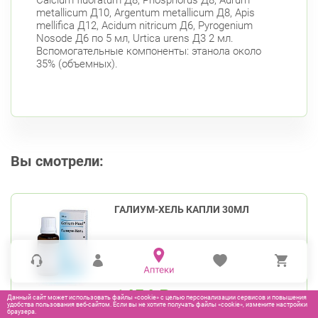
metallicum Д10, Argentum metallicum Д8, Apis
mellifica Д12, Acidum nitricum Д6, Pyrogenium
Nosode Д6 по 5 мл, Urtica urens Д3 2 мл.
Вспомогательные компоненты: этанола около
35% (объемных).
Вы смотрели:
ГАЛИУМ-ХЕЛЬ КАПЛИ 30МЛ
1454
₽
Данный сайт может использовать файлы «cookie» с целью персонализации сервисов и повышения
удобства пользования веб-сайтом. Если вы не хотите получать файлы «cookie», измените настройки
браузера.