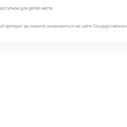
пр.
едоступном для детей месте.
Кол
Кру
ый препарат вы можете ознакомиться на сайте Государственног
Бог
Фрунзе
Бел