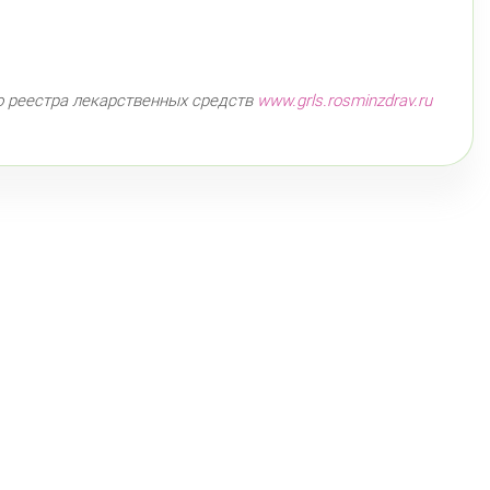
 Королёва, д. 61
Круглосуточно
Комендантский пр.
омяжский пр. 26 (Аллея Поликарпова, д. 2)
глосуточно
о реестра лекарственных средств
www.grls.rosminzdrav.ru
Пионерская
атырский пр., д. 28
Круглосуточно
Пионерская
Комендантский пр.
нский район
ы Куна, д.1, к.1
8:00-22:00
Бухарестская
Международная