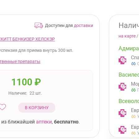
Налич
Доступен для
доставки
на карте
ЕКИТТ БЕНКИЗЕР ХЕЛСКЭР
Адмира
успензия для приема внутрь 300 мл.
Спа
твенные препараты
Василе
1100
₽
Мор
Наличие:
22 шт.
Всевол
В КОРЗИНУ
Евр
 из ближайшей
аптеки
,
бесплатно
.
Евр