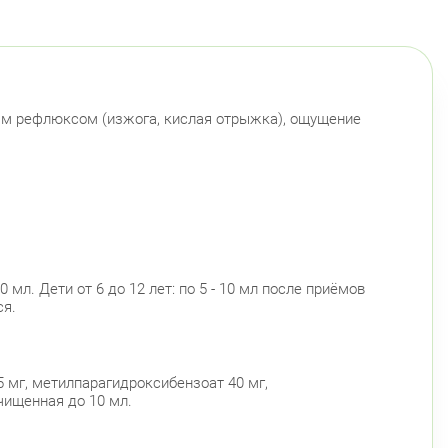
инский пр., д. 88
Круглосуточно
Юго-Западная
й район
 Чудновского, д. 19 (Российский пр., д. 7)
ым рефлюксом (изжога, кислая отрыжка), ощущение
Круглосуточно
Проспект Большевиков
войского 6/5 (Белышева, 5)
8:00-22:00
Проспект Большевиков
Улица Дыбенко
радский район
ловский пр., д. 60
Круглосуточно
Петроградская
Спортивная
Чкаловская
мл. Дети от 6 до 12 лет: по 5 - 10 мл после приёмов
ся.
Монетная ул., д. 10
Круглосуточно
Горьковская
Петроградская
Чкаловская
ский район
5 мг, метилпарагидроксибензоат 40 мг,
ушкина ул., д.143
Круглосуточно
очищенная до 10 мл.
Беговая