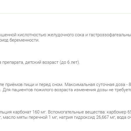
Лен
Невски
ул.
ышенной кислотностью желудочного сока и гастроэзофагеальн
ериод беременности.
Под
репарата, детский возраст (до 6 лет).
Петрог
Чка
сле приёмов пищи и перед сном. Максимальная суточная доза - 80 
. Для пациентов пожилого возраста изменения дозы не требует
Б. 
Примор
кальция карбонат 160 мг. Вспомогательные вещества: карбомер 6
Сав
, масло мяты перечной 1 мг, натрия гидроксид 26,667 мг, вода 