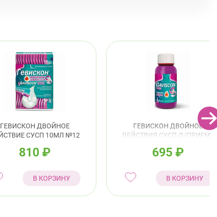
ский район
 Асафьева, д. 3
Круглосуточно
Проспект Просвещения
нский район
спект Просвещения, д. 91 (Киришская ул., д. 4)
0-22:00
Гражданский пр.
 Науки, д. 19, к. 2
Круглосуточно
Академическая
Политехническая
кий район
ГЕВИСКОН ДВОЙНОЕ
ГЕВИСКОН ДВОЙНОЕ
ЙСТВИЕ СУСП 10МЛ №12
ДЕЙСТВИЯ СУСП Д/ПРИЕМА
 Ветеранов, д. 109, к. 1
Круглосуточно
ВНУТРЬ 150МЛ
810
₽
695
₽
Проспект Ветеранов
инский пр., д.104
Круглосуточно
Юго-Западная
Ленинский проспект
В КОРЗИНУ
В КОРЗИНУ
сельский район
инский пр., д.78, к.1
Круглосуточно
Юго-Западная