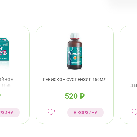
Выборг
ул.
Калини
Про
8:0
пр.
Кировс
ОЙНОЕ
ГЕВИСКОН СУСПЕНЗИЯ 150МЛ
ЯТНЫЕ
ДЕ
пр.
АБ №24
₽
520
₽
Лен
РЗИНУ
В КОРЗИНУ
Красно
Лен