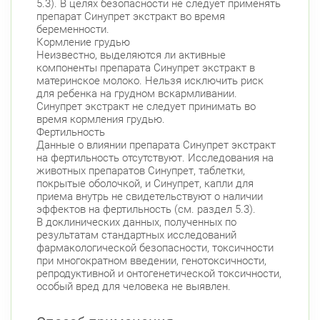
5.3). В целях безопасности не следует применять
препарат Синупрет экстракт во время
беременности.
Кормление грудью
Неизвестно, выделяются ли активные
компоненты препарата Синупрет экстракт в
материнское молоко. Нельзя исключить риск
для ребенка на грудном вскармливании.
Синупрет экстракт не следует принимать во
время кормления грудью.
Фертильность
Данные о влиянии препарата Синупрет экстракт
на фертильность отсутствуют. Исследования на
животных препаратов Синупрет, таблетки,
покрытые оболочкой, и Синупрет, капли для
приема внутрь не свидетельствуют о наличии
эффектов на фертильность (см. раздел 5.3).
В доклинических данных, полученных по
результатам стандартных исследований
фармакологической безопасности, токсичности
при многократном введении, генотоксичности,
репродуктивной и онтогенетической токсичности,
особый вред для человека не выявлен.