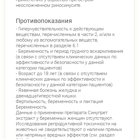
неосложненном риносинусите.
Богатырский пр., д. 28
Круглосуточно
Пионерская
Комендантский пр.
Противопоказания
Фрунзенский район
- Гиперчувствительность к действующим
веществам, перечисленным в части 2, и/или к
Белы Куна, д.1, к.1
8:00-22:00
любому из вспомогательных веществ,
Бухарестская
Международная
перечисленных в разделе 6.1
- Беременность и период грудного вскармливания
(в связи с отсутствием клинических данных по
эффективности и безопасности у данной
категории пациентов)
- Возраст до 18 лет (в связи с отсутствием
клинических данных по эффективности и
безопасности у данной категории пациентов)
- Язвенная болезнь желудка и
двенадцатиперстной кишки.
Фертильность, беременность и лактация
Беременность
Данные о применении препарата Синупрет
экстракт у беременных женщин отсутствуют.
Исследования репродуктивной токсичности на
животных не свидетельствуют о наличии прямых
или непрямых вредных эффектов (см. раздел