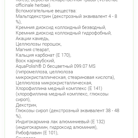
officinale herbae).
Вспомогательные вещества:
Мальтодекстрин (декстрозный эквивалент 4 - 8
%),
Кремния диоксид коллоидный безводный,
Кремния диоксид коллоидный гидрофобный,
Акации камедь,
Целлюлозы порошок,
Магния стеарат,
Кальция карбонат (E 170),
Воск карнаубский,
AquaPolish® D бесцветный 099.07 MS
(гипромеллоза, целлюлоза
микрокристаллическая, стеариновая кислота),
Целлюлоза микрокристаллическая,
Хлорофиллина медный комплекс (E 141)
(хлорофиллина медный комплекс, глюкозы
сироп),
Декстрин,
Глюкозы сироп (декстрозный эквивалент 38 - 48
%),
Индигокармина лак алюминиевый (Е 132)
(индигокармин, гидроксид алюминия),
Рибофлавин (Е 101),