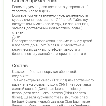
Способ применения
Рекомендуемая доза препарата у взрослых - 1
таблетка 3 раза в день.
Если врачом не назначено иное, длительность
курса лечения составляет 7-14 дней. Таблетку
следует принимать после еды, не разжевывая,
запивая достаточным количеством воды (1
стакан).
Дети
Препарат противопоказан к применению у детей
в возрасте до 18 лет (в связи с отсутствием
клинических данных по эффективности и
безопасности у данной категории пациентов).
Состав
Каждая таблетка, покрытая оболочкой,
содержит:
160 мг экстракта смеси (1:3:3:3:3) лекарственного
растительного сырья сухого (3-6:1) из горечавки
желтой корней (Gentianae lutеaе radicibus),
первоцвета весеннего цветков (Primulae vera
flores), щавеля курчавого травы (Rumicis crispi
herbae), бузины черной цветков (Sambuci nigrae
flores), вербены лекарственной травы (Verbenae