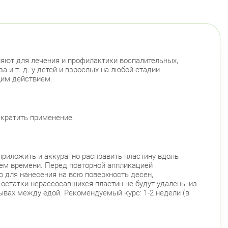
яют для лечения и профилактики воспалительных,
а и т. д. у детей и взрослых на любой стадии
щим действием.
екратить применение.
приложить и аккуратно расправить пластину вдоль
ием времени. Перед повторной аппликацией
 для нанесения на всю поверхность десен,
а остатки нерассосавшихся пластин не будут удалены из
рывах между едой. Рекомендуемый курс: 1-2 недели (в