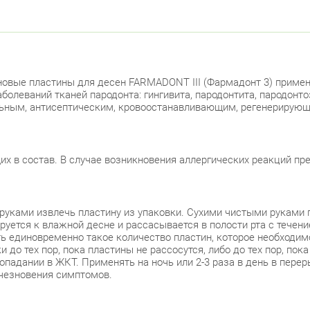
новые пластины для десен FARMADONT III (Фармадонт 3) примен
олеваний тканей пародонта: гингивита, пародонтита, пародонтоз
льным, антисептическим, кровоостанавливающим, регенерирую
х в состав. В случае возникновения аллергических реакций пр
 руками извлечь пластину из упаковки. Сухими чистыми руками 
руется к влажной десне и рассасывается в полости рта с течен
ь единовременно такое количество пластин, которое необходимо
до тех пор, пока пластины не рассосутся, либо до тех пор, пок
опадании в ЖКТ. Применять на ночь или 2-3 раза в день в пере
счезновения симптомов.