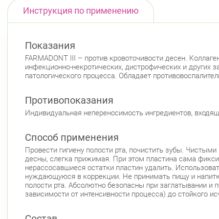
Инструкция по применению
Показания
FARMADONT III – против кровоточивости десен. Коллаге
инфекционно-некротических, дистрофических и других заб
патологического процесса. Обладает противовоспалите
Противопоказания
Индивидуальная непереносимость ингредиентов, входящи
Способ применения
Провести гигиену полости рта, почистить зубы. Чистыми
десны, слегка прижимая. При этом пластина сама фикси
нерассосавшиеся остатки пластин удалить. Использоват
нуждающуюся в коррекции. Не принимать пищу и напитки 
полости рта. Абсолютно безопасны при заглатывании и п
зависимости от интенсивности процесса) до стойкого и
Состав