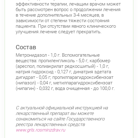
эффективности терапии, лечащим врачом может
быть рассмотрен вопрос о продолжении лечения
в течение дополнительных 3-4 месяцев, в
зависимости от степени тяжести состояния
пациента. При отсутствии явного клинического
улучшения лечение следует прекратить.
Состав
Метронидазол - 1,0 г. Вспомогательные
вещества: пропиленгликоль - 5,0 г, карбомер
(ареспол, полиакрилат редкосшитый) - 1,0 г,
натрия гидроксид - 0,127 г, динатрия эдетата
дигидрат - 0,05 г; пропилпарагидроксибензоат
(нипазол) - 0,04 г, метилпарагидроксибензоат
(нипагин) - 0,032 г, вода очищенная - до 100,0 г.
С актуальной официальной инструкцией на
лекарственный препарат вы можете
ознакомиться на сайте Государственного
реестра лекарственных средств
www.grls.rosminzdrav.ru