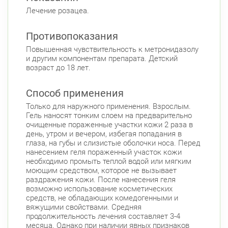
Чкаловская
Лечение розацеа.
Приморский район
Противопоказания
Комендантский пр., д. 34 к. 1
Круглосуточно
Повышенная чувствительность к метронидазолу
Комендантский пр.
и другим компонентам препарата. Детский
Коломяжский пр. 26 (Аллея Поликарпова, д.
возраст до 18 лет.
2)
Круглосуточно
Пионерская
Способ применения
Только для наружного применения. Взрослым.
Гель наносят тонким слоем на предварительно
очищенные пораженные участки кожи 2 раза в
день, утром и вечером, избегая попадания в
глаза, на губы и слизистые оболочки носа. Перед
нанесением геля пораженный участок кожи
необходимо промыть теплой водой или мягким
моющим средством, которое не вызывает
раздражения кожи. После нанесения геля
возможно использование косметических
средств, не обладающих комедогенными и
вяжущими свойствами. Средняя
продолжительность лечения составляет 3-4
месяца. Однако при наличии явных признаков