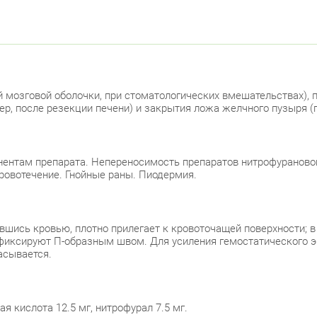
Лен
Красно
пр.
й мозговой оболочки, при стоматологических вмешательствах), 
р, после резекции печени) и закрытия ложа желчного пузыря (
Красно
Лен
ентам препарата. Непереносимость препаратов нитрофуранового
Лен
кровотечение. Гнойные раны. Пиодермия.
Москов
тавшись кровью, плотно прилегает к кровоточащей поверхности;
Ави
у фиксируют П-образным швом. Для усиления гемостатического 
асывается.
Невски
ул.
я кислота 12.5 мг, нитрофурал 7.5 мг.