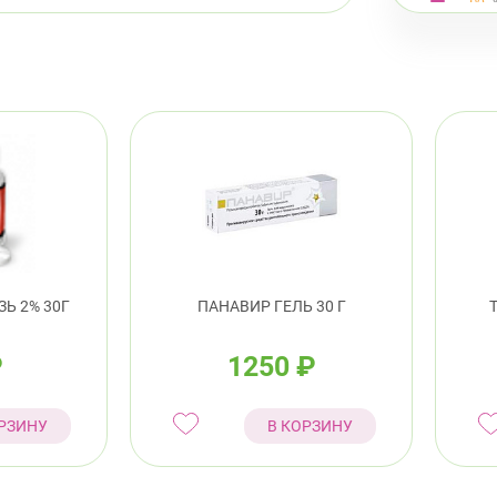
Евр
Выборг
ул.
пр.
Калини
Про
Ь 2% 30Г
ПАНАВИР ГЕЛЬ 30 Г
8:0
₽
1250
₽
пр.
РЗИНУ
В КОРЗИНУ
Кировс
пр.