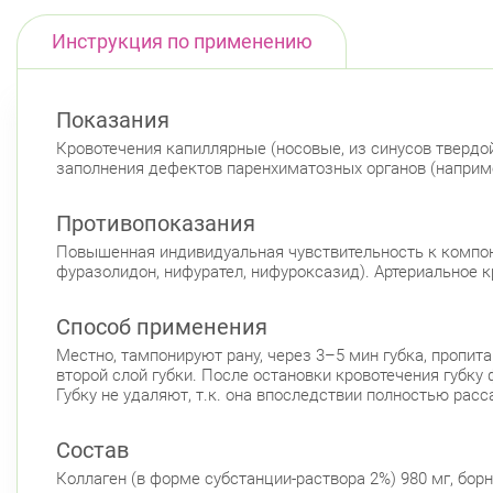
Инструкция по применению
Показания
Кровотечения капиллярные (носовые, из синусов твердо
заполнения дефектов паренхиматозных органов (наприме
Противопоказания
Повышенная индивидуальная чувствительность к компон
фуразолидон, нифурател, нифуроксазид). Артериальное 
Способ применения
Местно, тампонируют рану, через 3–5 мин губка, пропи
второй слой губки. После остановки кровотечения губк
Губку не удаляют, т.к. она впоследствии полностью расс
Состав
Коллаген (в форме субстанции-раствора 2%) 980 мг, борна