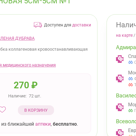
НОВАЯ 5СМ*5СМ №1
Налич
Доступен для
доставки
на карте
ЕЛЕНАЯ ДУБРАВА
Адмира
убка коллагеновая кровоостанавливающая
Спа
я медицинского назначения
Мос
270
₽
Василе
Наличие:
72 шт.
Мор
В КОРЗИНУ
Всевол
 из ближайшей
аптеки
,
бесплатно
.
Евр