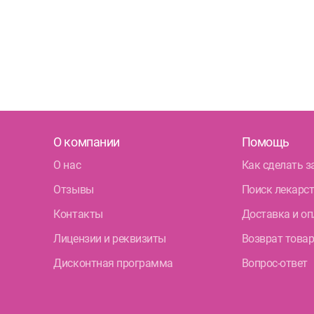
Ком
Ком
Кол
Кру
Бог
О компании
Помощь
О нас
Как сделать з
Фрунзе
Отзывы
Поиск лекарс
Дун
Контакты
Доставка и оп
Бел
Лицензии и реквизиты
Возврат това
Дисконтная программа
Вопрос-ответ