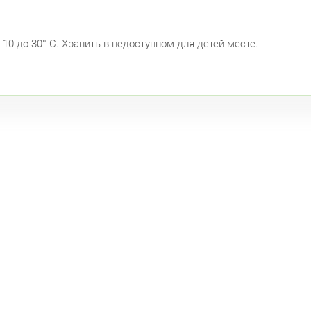
ул.
10 до 30° С. Хранить в недоступном для детей месте.
Под
Петрог
Чка
Б. 
Примор
Тур
Сав
пр.