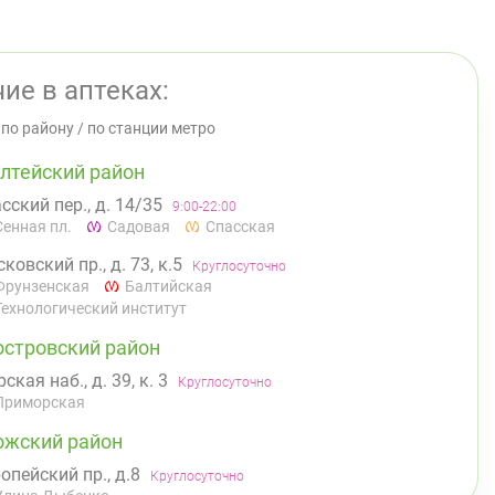
ие в аптеках:
/
по району
/
по станции метро
лтейский район
сский пер., д. 14/35
9:00-22:00
Сенная пл.
Садовая
Спасская
ковский пр., д. 73, к.5
Круглосуточно
Фрунзенская
Балтийская
Технологический институт
островский район
ская наб., д. 39, к. 3
Круглосуточно
Приморская
ожский район
опейский пр., д.8
Круглосуточно