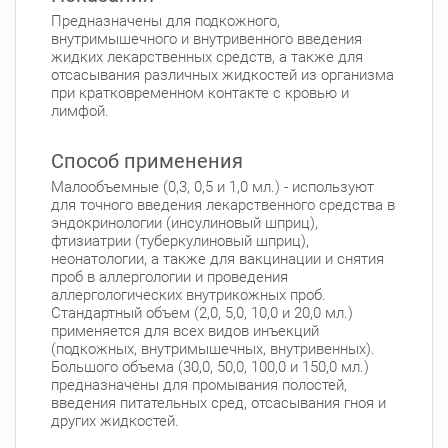
Предназначены для подкожного,
Приморский район
внутримышечного и внутривенного введения
пр. Королёва, д. 61
жидких лекарственных средств, а также для
Круглосуточно
отсасывания различных жидкостей из организма
Комендантский пр.
при кратковременном контакте с кровью и
Коломяжский пр. 26 (Аллея Поликарпова, д.
лимфой.
2)
Круглосуточно
Пионерская
Способ применения
Богатырский пр., д. 28
Малообъемные (0,3, 0,5 и 1,0 мл.) - используют
Круглосуточно
Пионерская
Комендантский пр.
для точного введения лекарственного средства в
эндокринологии (инсулиновый шприц),
Фрунзенский район
фтизиатрии (туберкулиновый шприц),
неонатологии, а также для вакцинации и снятия
Дунайский пр., д. 34/16
Круглосуточно
проб в аллергологии и проведения
Дунайская
аллергологических внутрикожных проб.
Стандартный объем (2,0, 5,0, 10,0 и 20,0 мл.)
применяется для всех видов инъекций
(подкожных, внутримышечных, внутривенных).
Большого объема (30,0, 50,0, 100,0 и 150,0 мл.)
предназначены для промывания полостей,
введения питательных сред, отсасывания гноя и
других жидкостей.