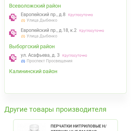
Всеволожский район
Европейский пр., д.8
Круглосуточно
Улица Дыбенко
Европейский пр., д.18, к.2
Круглосуточно
Улица Дыбенко
Выборгский район
ул. Асафьева, д. 3
Круглосуточно
Проспект Просвещения
Калининский район
пр. Науки, д. 19, к. 2
Круглосуточно
Академическая
Политехническая
Невский район
К списку аптек
Подвойского 6/5 (Белышева, 5)
8:00-22:00
Другие товары производителя
Проспект Большевиков
Улица Дыбенко
Приморский район
ПЕРЧАТКИ НИТРИЛОВЫЕ Н/
пр. Королёва, д. 61
Круглосуточно