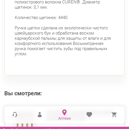
Савушкина ул., д.143
Круглосуточно
полиэстрового волокна CUREN®. Диаметр
Беговая
щетинок: 0,1 мм.
пр. Королёва, д. 61
Круглосуточно
Количество щетинок: 4440
Комендантский пр.
Ручка щетки сделана из экологически чистого
Коломяжский пр. 26 (Аллея Поликарпова, д.
швейцарского бук и обработана воском
2)
карнаубской пальмы для защиты от влаги и для
Круглосуточно
Пионерская
комфортного использования Восьмигранная
ручка помогает чистить зубы под правильным
Фрунзенский район
углом.
Дунайский пр., д. 34/16
Круглосуточно
Дунайская
Белы Куна, д.1, к.1
8:00-22:00
Бухарестская
Международная
Вы смотрели:
КУРАПРОКС ЗУБНАЯ ЩЕТКА WOOD
ДЕРЕВЯННАЯ РУЧКА