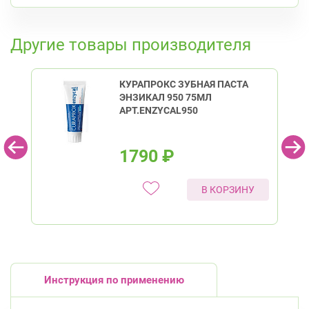
Гражданский пр.
К списку аптек
Кировский район
Другие товары производителя
пр. Ветеранов, д. 109, к. 1
Круглосуточно
Проспект Ветеранов
КУРАПРОКС ЗУБНАЯ ПАСТА
Ленинский пр., д.104
Круглосуточно
ЭНЗИКАЛ 950 75МЛ
Юго-Западная
Ленинский проспект
АРТ.ENZYCAL950
Красногвардейский район
пр. Наставников, д. 19
1790
₽
Круглосуточно
Ладожская
Красносельский район
В КОРЗИНУ
Ленинский пр., д.78, к.1
Круглосуточно
Юго-Западная
Ленинский пр., д. 88
Круглосуточно
Юго-Западная
Инструкция по применению
Московский район
Авиационная улица, д. 7
Круглосуточно