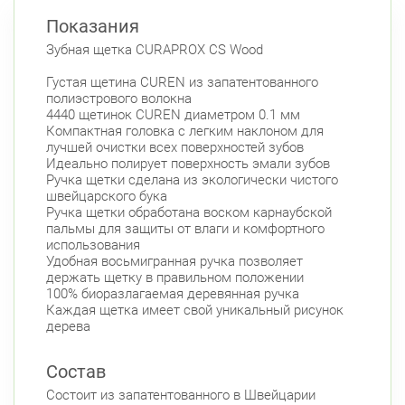
Парк Победы
Электросила
Показания
Невский район
Зубная щетка CURAPROX CS Wood
ул. Чудновского, д. 19 (Российский пр., д. 7)
Густая щетина CUREN из запатентованного
Круглосуточно
полиэстрового волокна
Проспект Большевиков
4440 щетинок CUREN диаметром 0.1 мм
Компактная головка с легким наклоном для
ул. Дыбенко ул., д. 8, к. 3
Круглосуточно
лучшей очистки всех поверхностей зубов
Улица Дыбенко
Идеально полирует поверхность эмали зубов
Ручка щетки сделана из экологически чистого
Подвойского 6/5 (Белышева, 5)
8:00-22:00
швейцарского бука
Проспект Большевиков
Улица Дыбенко
Ручка щетки обработана воском карнаубской
пальмы для защиты от влаги и комфортного
Петроградский район
использования
Удобная восьмигранная ручка позволяет
Чкаловский пр., д. 60
Круглосуточно
держать щетку в правильном положении
Петроградская
Спортивная
100% биоразлагаемая деревянная ручка
Чкаловская
Каждая щетка имеет свой уникальный рисунок
дерева
Приморский район
Туристская ул., д.28 к.1
Круглосуточно
Состав
Беговая
Состоит из запатентованного в Швейцарии