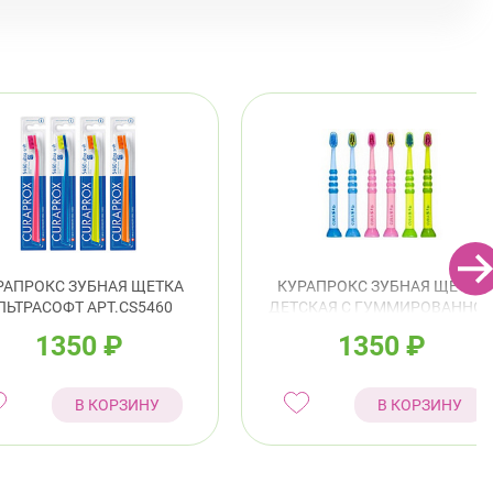
 Дыбенко ул., д. 8, к. 3
Круглосуточно
Улица Дыбенко
ский район
 Королёва, д. 61
Круглосуточно
Комендантский пр.
РАПРОКС ЗУБНАЯ ЩЕТКА
КУРАПРОКС ЗУБНАЯ ЩЕТКА
ЛЬТРАСОФТ АРТ.CS5460
ДЕТСКАЯ С ГУММИРОВАННО
РУЧКОЙ CURAKID BABY ДО 4-
1350
₽
1350
₽
ЛЕТ АРТ.CK4260
В КОРЗИНУ
В КОРЗИНУ