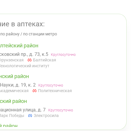
ие в аптеках:
/
по району
/
по станции метро
лтейский район
ковский пр., д. 73, к.5
Круглосуточно
Фрунзенская
Балтийская
Технологический институт
нский район
 Науки, д. 19, к. 2
Круглосуточно
Академическая
Политехническая
ский район
ационная улица, д. 7
Круглосуточно
Парк Победы
Электросила
й район