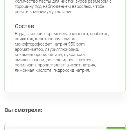
количество пасты для чистки зубов размером с
горошину под наблюдением взрослых, чтобы
свести к минимуму глотание.
Состав
Вода, глицерин, кремниевая кислота, сорбитол,
ксилитол, ксантановая камедь,
монофторофосфат натрия 950 ppm,
ароматизатор, лаурилглюкозид,
кокамидопропилбетаин, сукралоза,
амилоглюкозидаза, оксидаза глюкозы,
полилизин, пропилгаллат, цитрат натрия,
лимонная кислота, гидроксид натрия.
Вы смотрели:
Акция