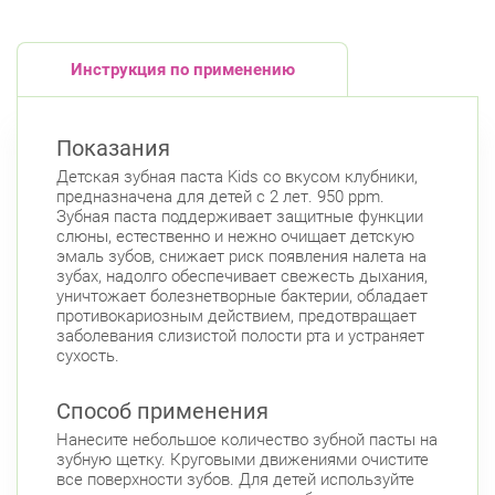
пр. Королёва, д. 61
Круглосуточно
Комендантский пр.
Инструкция по применению
Комендантский пр. 67
Круглосуточно
Комендантский пр.
Показания
Детская зубная паста Kids со вкусом клубники,
предназначена для детей с 2 лет. 950 ppm.
Зубная паста поддерживает защитные функции
слюны, естественно и нежно очищает детскую
эмаль зубов, снижает риск появления налета на
зубах, надолго обеспечивает свежесть дыхания,
уничтожает болезнетворные бактерии, обладает
противокариозным действием, предотвращает
заболевания слизистой полости рта и устраняет
сухость.
Способ применения
Нанесите небольшое количество зубной пасты на
зубную щетку. Круговыми движениями очистите
все поверхности зубов. Для детей используйте