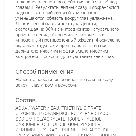
целенаправленного воздействия на "мешки" под
глазами. Результаты видны сразу и сохраняются
надолго: внешний вид и объем мешков
уменьшаются, область вокруг глаз увлажнена.
Лёгкая гелеобразная текстура Диопти,
состоящая на 96% из ингредиентов натурального
происхождения, обеспечивает свежесть и
мгновенный противоотечный эффект. Формула не
содержит отдушек и прошла испытания под
дерматологическим и офтальмологическим
контролем. Подходит для чувствительных глаз.
Способ применения
Наносите небольшое количество геля на кожу
вокруг глаз утром и вечером.
Состав
AQUA / WATER / EAU. TRIETHYL CITRATE.
GLYCERIN. PROPANEDIOL. BUTYLENE GLYCOL.
SODIUM POLYACRYLATE. ISOPENTYLDIOL.
CARBOMER. CELLULOSE GUM. ZINGIBER
ZERUMBET EXTRACT. PHENETHYL ALCOHOL.
CAESALPINIA SPINOSA FRUIT EXTRACT. SODIUM