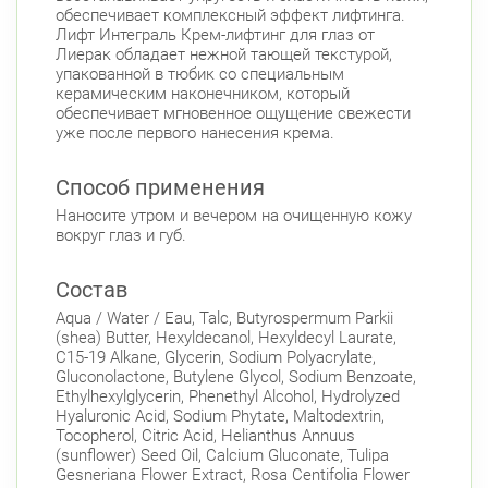
обеспечивает комплексный эффект лифтинга.
Лифт Интеграль Крем-лифтинг для глаз от
Лиерак обладает нежной тающей текстурой,
упакованной в тюбик со специальным
керамическим наконечником, который
обеспечивает мгновенное ощущение свежести
уже после первого нанесения крема.
Способ применения
Наносите утром и вечером на очищенную кожу
вокруг глаз и губ.
Состав
Aqua / Water / Eau, Talc, Butyrospermum Parkii
(shea) Butter, Hexyldecanol, Hexyldecyl Laurate,
C15-19 Alkane, Glycerin, Sodium Polyacrylate,
Gluconolactone, Butylene Glycol, Sodium Benzoate,
Ethylhexylglycerin, Phenethyl Alcohol, Hydrolyzed
Hyaluronic Acid, Sodium Phytate, Maltodextrin,
Tocopherol, Citric Acid, Helianthus Annuus
(sunflower) Seed Oil, Calcium Gluconate, Tulipa
Gesneriana Flower Extract, Rosa Centifolia Flower