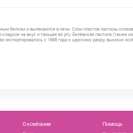
ным белком и выпекаются в печи. Слои пластов пастилы склеив
-сладкое на вкус и тающее во рту. Белёвская пастила (также из
 экспортировалось с 1888 года к царскому двору, высоких особ
О компании
Помощь