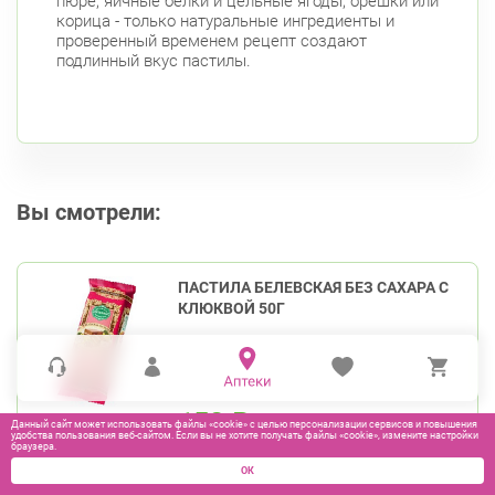
пюре, яичные белки и цельные ягоды, орешки или
корица - только натуральные ингредиенты и
проверенный временем рецепт создают
подлинный вкус пастилы.
Вы смотрели:
ПАСТИЛА БЕЛЕВСКАЯ БЕЗ САХАРА С
КЛЮКВОЙ 50Г
158
₽
Данный сайт может использовать файлы «cookie» с целью персонализации сервисов и повышения
удобства пользования веб-сайтом. Если вы не хотите получать файлы «cookie», измените настройки
браузера.
ОК
В КОРЗИНУ