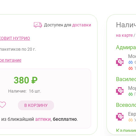
Налич
Доступен для
доставки
на карте
ЕОВИТ НУТРИО
Адмира
 пакетиков по 20 г.
Мос
ое питание
380
₽
Василе
Мор
Наличие:
16 шт.
Всевол
В КОРЗИНУ
Евр
 из ближайшей
аптеки
,
бесплатно
.
Калини