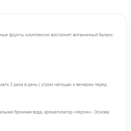
Монетная ул., д. 10
Круглосуточно
Горьковская
Петроградская
Чкаловская
ский район
ушкина ул., д.143
очные фрукты комплексно восполнят витаминный баланс.
Круглосуточно
Беговая
 Королёва, д. 61
Круглосуточно
Комендантский пр.
ендантский пр., д. 34 к. 1
Круглосуточно
Комендантский пр.
ендантский пр. 67
Круглосуточно
ать 2 раза в день.( утром натощак и вечером перед
Комендантский пр.
нский район
айский пр., д. 34/16
Круглосуточно
ральная бромная вода, ароматизатор «персик». Основа:
Дунайская