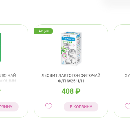
Про
8:0
пр.
Акция
Кировс
пр.
Красно
Лен
ЕЛЮ ЧАЙ
ЛЕОВИТ ЛАКТОГОН ФИТОЧАЙ
ХУ
ЩАЮЩИЙ
Ф/П №25 Ч/Н
,0Г №25
КО
Невски
₽
408
₽
ул.
РЗИНУ
В КОРЗИНУ
Петрог
Чка