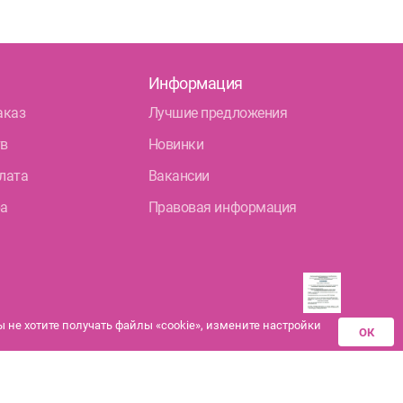
Информация
аказ
Лучшие предложения
тв
Новинки
лата
Вакансии
ра
Правовая информация
не хотите получать файлы «cookie», измените настройки
ОК
Разрешения аптек-
партнеров на
дистанционную продажу
лекарственных средств