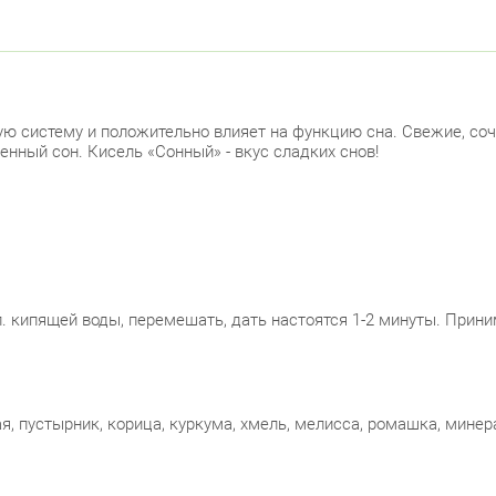
Б. 
Примор
Сав
ную систему и положительно влияет на функцию сна. Свежие, с
нный сон. Кисель «Сонный» - вкус сладких снов!
пр.
Ком
Ком
 кипящей воды, перемешать, дать настоятся 1-2 минуты. Приним
Фрунзе
Дун
ая, пустырник, корица, куркума, хмель, мелисса, ромашка, мине