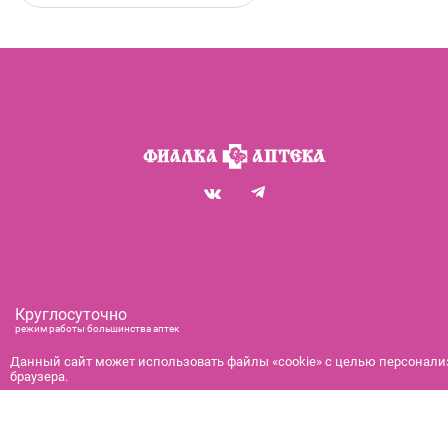
Круглосуточно
режим работы большинства аптек
+7 (812) 292-00-00
Данный сайт может использовать файлы «cookie» с целью персонализ
браузера.
справочная служба с 9:00 до 21:00
с 9:00 до 21:00
бронирование и доставка