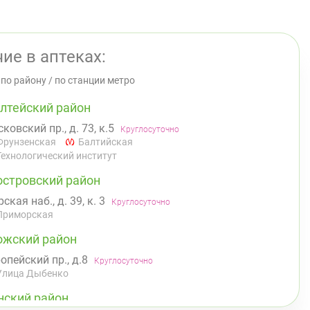
ие в аптеках:
/
по району
/
по станции метро
лтейский район
ковский пр., д. 73, к.5
Круглосуточно
Фрунзенская
Балтийская
Технологический институт
островский район
ская наб., д. 39, к. 3
Круглосуточно
Приморская
ожский район
опейский пр., д.8
Круглосуточно
Улица Дыбенко
нский район