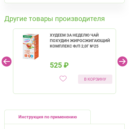
Авиационная улица, д. 7
Круглосуточно
Парк Победы
Электросила
К списку аптек
Невский район
Другие товары производителя
ул. Дыбенко ул., д. 8, к. 3
Круглосуточно
Улица Дыбенко
ХУДЕЕМ ЗА НЕДЕЛЮ ЧАЙ
ПОХУДИН ЖИРОСЖИГАЮЩИЙ
Фрунзенский район
КОМПЛЕКС Ф/П 2,0Г №25
Дунайский пр., д. 34/16
Круглосуточно
Дунайская
525
₽
В КОРЗИНУ
Инструкция по применению