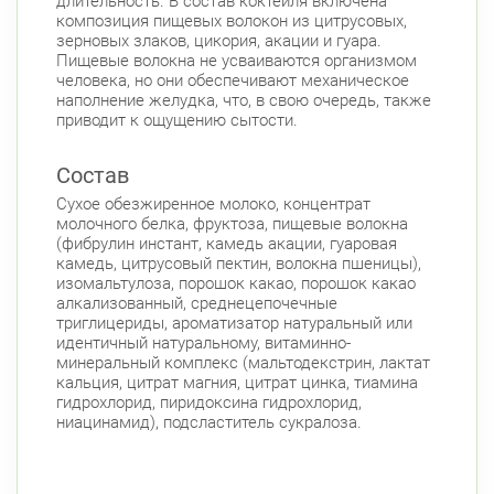
длительность. В состав коктейля включена
композиция пищевых волокон из цитрусовых,
зерновых злаков, цикория, акации и гуара.
Пищевые волокна не усваиваются организмом
человека, но они обеспечивают механическое
наполнение желудка, что, в свою очередь, также
приводит к ощущению сытости.
Состав
Сухое обезжиренное молоко, концентрат
молочного белка, фруктоза, пищевые волокна
(фибрулин инстант, камедь акации, гуаровая
камедь, цитрусовый пектин, волокна пшеницы),
изомальтулоза, порошок какао, порошок какао
алкализованный, среднецепочечные
триглицериды, ароматизатор натуральный или
идентичный натуральному, витаминно-
минеральный комплекс (мальтодекстрин, лактат
кальция, цитрат магния, цитрат цинка, тиамина
гидрохлорид, пиридоксина гидрохлорид,
ниацинамид), подсластитель сукралоза.