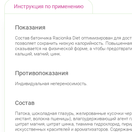
Инструкция по применению
Показания
Состав батончика Racionika Diet оптимизирован для до
позволяет сохранить низкую калорийность. Повышенная
сказывается на физической форме, а чтобы предотврати
кальций, магний, цинк.
Противопоказания
Индивидуальная непереносимость.
Состав
Патока, шоколадная глазурь, желированные кусочки черн
инстант, волокна пшеницы), влагоудерживающий агент г
цитрат магния, цитрат цинка, тиамина гидрохлорид, пири
искусственных красителей и ароматизаторов. Содержание б