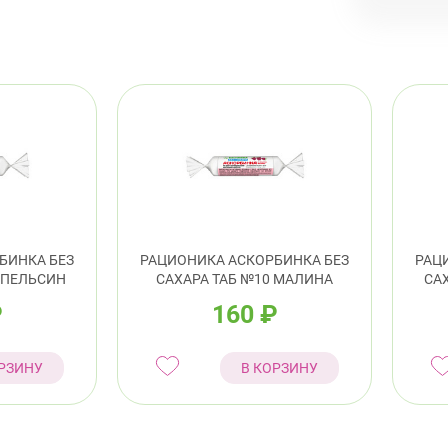
Евр
Выборг
ул.
пр.
Калини
Про
БИНКА БЕЗ
РАЦИОНИКА АСКОРБИНКА БЕЗ
РАЦ
АПЕЛЬСИН
САХАРА ТАБ №10 МАЛИНА
СА
8:0
₽
160
₽
пр.
РЗИНУ
В КОРЗИНУ
Кировс
пр.