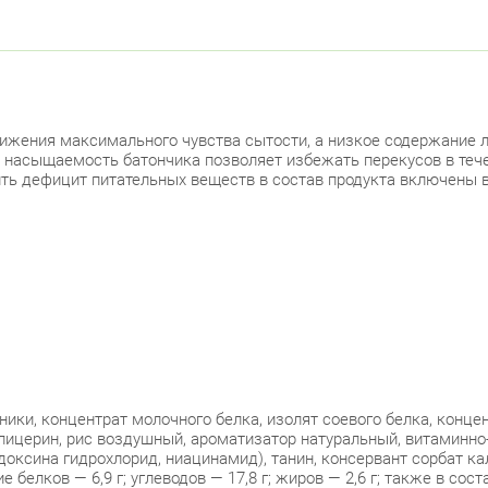
Лен
Красно
Лен
стижения максимального чувства сытости, а низкое содержание
 насыщаемость батончика позволяет избежать перекусов в тече
Лен
ть дефицит питательных веществ в состав продукта включены 
Москов
Ави
Невски
ул.
ики, концентрат молочного белка, изолят соевого белка, конц
ул.
лицерин, рис воздушный, ароматизатор натуральный, витаминно
доксина гидрохлорид, ниацинамид), танин, консервант сорбат ка
елков — 6,9 г; углеводов — 17,8 г; жиров — 2,6 г; также в сост
Под