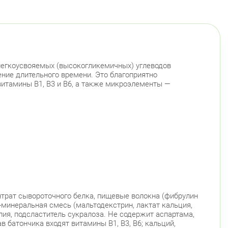
инский пр., д.104
Круглосуточно
Юго-Западная
Ленинский проспект
сельский район
инский пр., д.78, к.1
Круглосуточно
Юго-Западная
 легкоусвояемых (высокогликемичных) углеводов
ние длительного времени. Это благоприятно
инский пр., д. 88
витамины В1, В3 и В6, а также микроэлементы —
Круглосуточно
Юго-Западная
ский район
ационная улица, д. 7
Круглосуточно
Парк Победы
Электросила
й район
 Чудновского, д. 19 (Российский пр., д. 7)
Круглосуточно
Проспект Большевиков
ентрат сывороточного белка, пищевые волокна (фибрулин
 Дыбенко ул., д. 8, к. 3
Круглосуточно
-минеральная смесь (мальтодекстрин, лактат кальция,
Улица Дыбенко
лия, подсластитель сукралоза. Не содержит аспартама,
ав батончика входят витамины В1, В3, В6; кальций,
войского 6/5 (Белышева, 5)
8:00-22:00