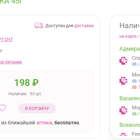
КА 45Г
Налич
Доступен для
доставки
на карте
РТ СНТ
Адмира
5г
Спа
ое питание
Мос
198
₽
Наличие:
53 шт.
Василе
Мор
В КОРЗИНУ
 из ближайшей
аптеки
,
бесплатно
.
Всевол
Евр