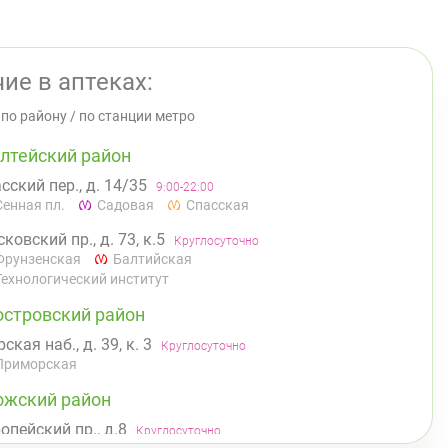
ие в аптеках:
/
по району
/
по станции метро
лтейский район
сский пер., д. 14/35
9:00-22:00
Сенная пл.
Садовая
Спасская
ковский пр., д. 73, к.5
Круглосуточно
Фрунзенская
Балтийская
Технологический институт
островский район
ская наб., д. 39, к. 3
Круглосуточно
Приморская
ожский район
опейский пр., д.8
Круглосуточно