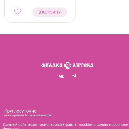
В КОРЗИНУ
Круглосуточно
режим работы большинства аптек
+7 (812) 292-00-00
Данный сайт может использовать файлы «cookie» с целью персонализ
браузера.
справочная служба с 9:00 до 21:00