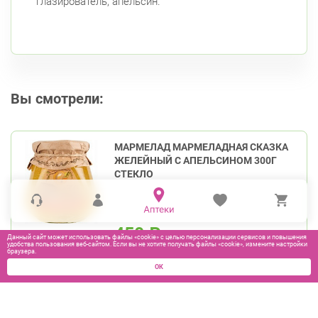
глазирователь, апельсин.
Вы смотрели:
МАРМЕЛАД МАРМЕЛАДНАЯ СКАЗКА
ЖЕЛЕЙНЫЙ С АПЕЛЬСИНОМ 300Г
СТЕКЛО
450
₽
Данный сайт может использовать файлы «cookie» с целью персонализации сервисов и повышения
удобства пользования веб-сайтом. Если вы не хотите получать файлы «cookie», измените настройки
браузера.
В КОРЗИНУ
ОК