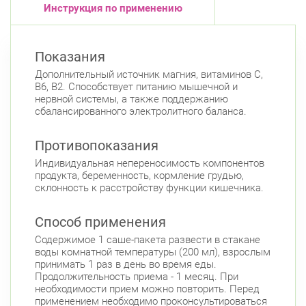
Инструкция по применению
Авиационная улица, д. 7
Круглосуточно
Парк Победы
Электросила
Невский район
Показания
ул. Чудновского, д. 19 (Российский пр., д. 7)
Дополнительный источник магния, витаминов С,
Круглосуточно
В6, В2. Способствует питанию мышечной и
Проспект Большевиков
нервной системы, а также поддержанию
сбалансированного электролитного баланса.
ул. Дыбенко ул., д. 8, к. 3
Круглосуточно
Улица Дыбенко
Противопоказания
Подвойского 6/5 (Белышева, 5)
8:00-22:00
Индивидуальная непереносимость компонентов
Проспект Большевиков
Улица Дыбенко
продукта, беременность, кормление грудью,
склонность к расстройству функции кишечника.
Петроградский район
Чкаловский пр., д. 60
Круглосуточно
Способ применения
Петроградская
Спортивная
Содержимое 1 саше-пакета развести в стакане
Чкаловская
воды комнатной температуры (200 мл), взрослым
Б. Монетная ул., д. 10
принимать 1 раз в день во время еды.
Круглосуточно
Продолжительность приема - 1 месяц. При
Горьковская
Петроградская
необходимости прием можно повторить. Перед
Чкаловская
применением необходимо проконсультироваться