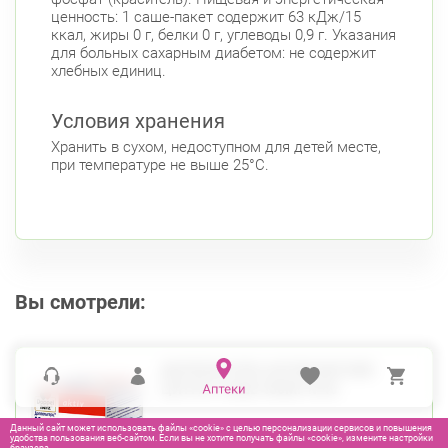
ценность: 1 саше-пакет содержит 63 кДж/15
Дунайский пр., д. 34/16
Круглосуточно
ккал, жиры 0 г, белки 0 г, углеводы 0,9 г. Указания
Дунайская
для больных сахарным диабетом: не содержит
хлебных единиц.
Белы Куна, д.1, к.1
8:00-22:00
Бухарестская
Международная
Условия хранения
Хранить в сухом, недоступном для детей месте,
при температуре не выше 25°С.
Вы смотрели:
ДОППЕЛЬГЕРЦ АКТИВ МАГНИЯ
ЦИТРАТ САШЕ 400МГ №40
Данный сайт может использовать файлы «cookie» с целью персонализации сервисов и повышения
удобства пользования веб-сайтом. Если вы не хотите получать файлы «cookie», измените настройки