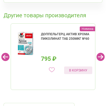
д. 4)
8:00-22:00
К списку аптек
Гражданский пр.
Другие товары производителя
Кировский район
пр. Ветеранов, д. 109, к. 1
Круглосуточно
Проспект Ветеранов
Новинка
ДОППЕЛЬГЕРЦ АКТИВ ХРОМА
Ленинский пр., д.104
Круглосуточно
ПИКОЛИНАТ ТАБ 250МКГ №60
Юго-Западная
Ленинский проспект
Красногвардейский район
пр. Наставников, д. 19
Круглосуточно
795
₽
Ладожская
Красносельский район
В КОРЗИНУ
Ленинский пр., д.78, к.1
Круглосуточно
Юго-Западная
Ленинский пр., д. 88
Круглосуточно
Юго-Западная
Московский район