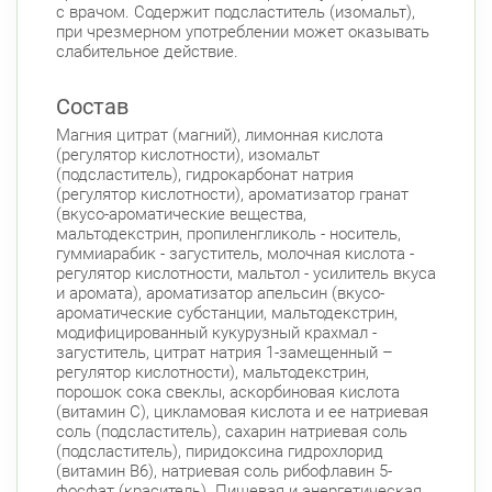
с врачом. Содержит подсластитель (изомальт),
Приморский район
при чрезмерном употреблении может оказывать
Туристская ул., д.28 к.1
Круглосуточно
слабительное действие.
Беговая
Состав
Савушкина ул., д.143
Круглосуточно
Беговая
Магния цитрат (магний), лимонная кислота
(регулятор кислотности), изомальт
пр. Королёва, д. 61
Круглосуточно
(подсластитель), гидрокарбонат натрия
Комендантский пр.
(регулятор кислотности), ароматизатор гранат
(вкусо-ароматические вещества,
Комендантский пр., д. 34 к. 1
Круглосуточно
мальтодекстрин, пропиленгликоль - носитель,
Комендантский пр.
гуммиарабик - загуститель, молочная кислота -
регулятор кислотности, мальтол - усилитель вкуса
Комендантский пр. 67
Круглосуточно
и аромата), ароматизатор апельсин (вкусо-
Комендантский пр.
ароматические субстанции, мальтодекстрин,
модифицированный кукурузный крахмал -
Коломяжский пр. 26 (Аллея Поликарпова, д.
загуститель, цитрат натрия 1-замещенный –
2)
Круглосуточно
регулятор кислотности), мальтодекстрин,
Пионерская
порошок сока свеклы, аскорбиновая кислота
(витамин С), цикламовая кислота и ее натриевая
Богатырский пр., д. 28
Круглосуточно
соль (подсластитель), сахарин натриевая соль
Пионерская
Комендантский пр.
(подсластитель), пиридоксина гидрохлорид
(витамин В6), натриевая соль рибофлавин 5-
Фрунзенский район
фосфат (краситель). Пищевая и энергетическая