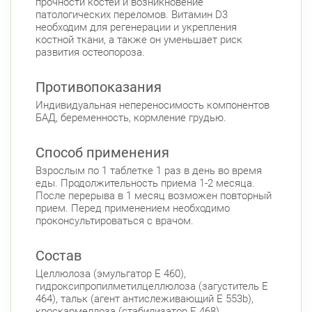
прочности костей и возникновение
Чкаловская
патологических переломов. Витамин D3
необходим для регенерации и укрепления
Б. Монетная ул., д. 10
Круглосуточно
костной ткани, а также он уменьшает риск
Горьковская
Петроградская
развития остеопороза.
Чкаловская
Приморский район
Противопоказания
Туристская ул., д.28 к.1
Индивидуальная непереносимость компонентов
Круглосуточно
БАД, беременность, кормление грудью.
Беговая
Савушкина ул., д.143
Круглосуточно
Способ применения
Беговая
Взрослым по 1 таблетке 1 раз в день во время
пр. Королёва, д. 61
Круглосуточно
еды. Продолжительность приема 1-2 месяца.
Комендантский пр.
После перерыва в 1 месяц возможен повторный
прием. Перед применением необходимо
Комендантский пр., д. 34 к. 1
Круглосуточно
проконсультироваться с врачом.
Комендантский пр.
Состав
Комендантский пр. 67
Круглосуточно
Комендантский пр.
Целлюлоза (эмульгатор Е 460),
гидроксипропилметилцеллюлоза (загуститель Е
Коломяжский пр. 26 (Аллея Поликарпова, д.
464), тальк (агент антислеживающий Е 553b),
2)
Круглосуточно
кроскармеллоза (стабилизатор Е 468),