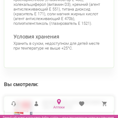
Пионерская
холекальциферол (витамин D3), кремний (агент
антислеживающий Е 551), титана диоксид
Богатырский пр., д. 28
Круглосуточно
(краситель Е 171), соли магния жирных кислот
Пионерская
Комендантский пр.
(агент антислеживающий Е 470b),
полиэтиленгликоль (глазирователь Е 1521).
Фрунзенский район
Дунайский пр., д. 34/16
Круглосуточно
Условия хранения
Дунайская
Хранить в сухом, недоступном для детей месте
при температуре не выше +25°С.
Белы Куна, д.1, к.1
8:00-22:00
Бухарестская
Международная
Вы смотрели:
ДОППЕЛЬГЕРЦ АКТИВ ВИТАМИН Д
ТАБ 1000МЕ №30
Данный сайт может использовать файлы «cookie» с целью персонализации сервисов и повышения