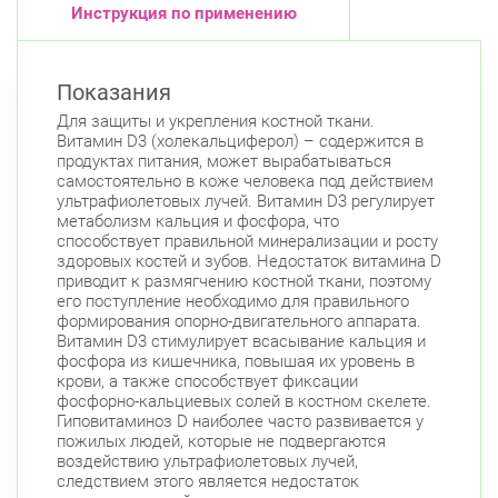
Красносельский район
Инструкция по применению
Ленинский пр., д.78, к.1
Круглосуточно
Юго-Западная
Показания
Московский район
Для защиты и укрепления костной ткани.
Авиационная улица, д. 7
Круглосуточно
Витамин D3 (холекальциферол) – содержится в
Парк Победы
Электросила
продуктах питания, может вырабатываться
самостоятельно в коже человека под действием
Невский район
ультрафиолетовых лучей. Витамин D3 регулирует
метаболизм кальция и фосфора, что
ул. Чудновского, д. 19 (Российский пр., д. 7)
способствует правильной минерализации и росту
Круглосуточно
здоровых костей и зубов. Недостаток витамина D
Проспект Большевиков
приводит к размягчению костной ткани, поэтому
его поступление необходимо для правильного
ул. Дыбенко ул., д. 8, к. 3
Круглосуточно
формирования опорно-двигательного аппарата.
Улица Дыбенко
Витамин D3 стимулирует всасывание кальция и
фосфора из кишечника, повышая их уровень в
Подвойского 6/5 (Белышева, 5)
8:00-22:00
крови, а также способствует фиксации
Проспект Большевиков
Улица Дыбенко
фосфорно-кальциевых солей в костном скелете.
Гиповитаминоз D наиболее часто развивается у
Петроградский район
пожилых людей, которые не подвергаются
воздействию ультрафиолетовых лучей,
Чкаловский пр., д. 60
Круглосуточно
следствием этого является недостаток
Петроградская
Спортивная