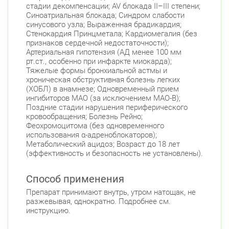
стадии декомпенсации; AV блокада II–III степени;
Синоатриальная блокада; Синдром слабости
синусового узла; Выраженная брадикардия;
Стенокардия Принцметала; Кардиомегалия (без
признаков сердечной недостаточности);
Артериальная гипотензия (АД менее 100 мм
рт.ст., особенно при инфаркте миокарда);
Тяжелые формы бронхиальной астмы и
хроническая обструктивная болезнь легких
(ХОБЛ) в анамнезе; Одновременный прием
ингибиторов МАО (за исключением МАО-В);
Поздние стадии нарушения периферического
кровообращения; Болезнь Рейно;
Феохромоцитома (без одновременного
использования α-адреноблокаторов);
Метаболический ацидоз; Возраст до 18 лет
(эффективность и безопасность не установлены).
Способ применения
Препарат принимают внутрь, утром натощак, не
разжевывая, однократно. Подробнее см.
инструкцию.